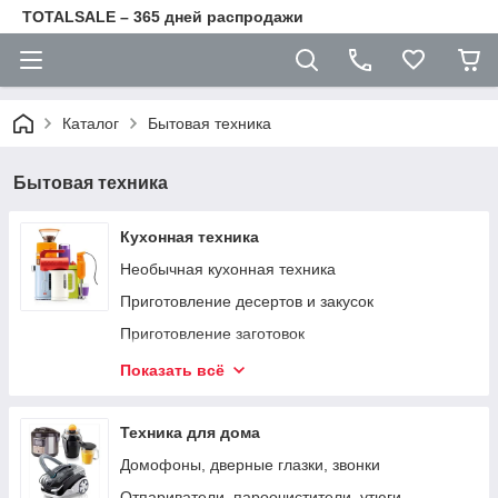
TOTALSALE – 365 дней распродажи
Каталог
Бытовая техника
Бытовая техника
Кухонная техника
Необычная кухонная техника
Приготовление десертов и закусок
Приготовление заготовок
Грили, шашлычницы
Показать всё
Мелкая кухонная техника
Чайники, термопоты
Техника для дома
Тостеры, сендвичницы
Домофоны, дверные глазки, звонки
Вафельницы, орешницы
Отпариватели, пароочистители, утюги