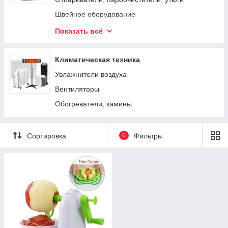
Овощерезки, чоперы
Швейное оборудование
Блендеры, миксеры
Водонагреватели
Показать всё
Мультиварки, пароварки
Весы
Хлебопечки, фритюрницы
Пылесосы
Климатическая техника
Лапшерезки, мясорубки
Увлажнители воздуха
Яйцеварки
Вентиляторы
Кофемолки, кофеварки
Обогреватели, камины
Сортировка
0
Фильтры