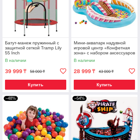
Батут-манеж пружинный с
Мини-аквапарк надувной
защитной сеткой Tramp Lily
игровой центр «Конфетная
55 Inch
зона» с набором аксессуаров
INTEX 57149NP
В наличии
В наличии
{295x191x130 см}
39 999
28 999
₸
₸
58 000 ₸
43 000 ₸
Купить
Купить
–48%
–54%