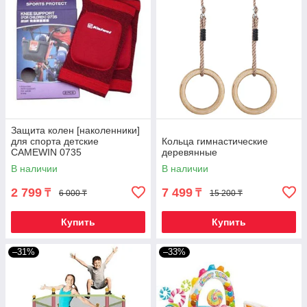
Защита колен [наколенники]
для спорта детские
Кольца гимнастические
CAMEWIN 0735
деревянные
В наличии
В наличии
2 799
7 499
₸
₸
6 000 ₸
15 200 ₸
Купить
Купить
–31%
–33%