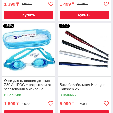
1 399
1 499
₸
₸
4 300 ₸
4 300 ₸
Купить
Купить
–54%
–20%
Очки для плавания детские
Z80 AntiFOG с покрытием от
Бита бейсбольная Hongyun
запотевания в чехле на
Jianshen 25
молнии (Аквамарин)
В наличии
В наличии
1 599
5 999
₸
₸
3 500 ₸
7 500 ₸