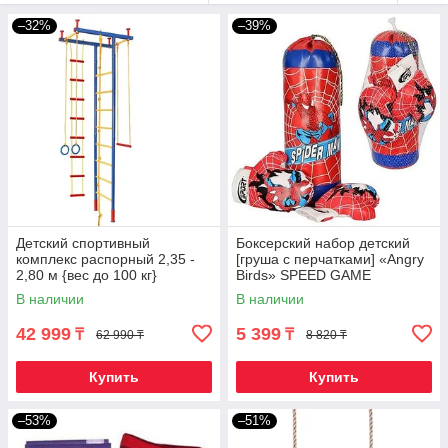
–32%
–39%
Детский спортивный
Боксерский набор детский
комплекс распорный 2,35 -
[груша с перчатками] «Angry
2,80 м {вес до 100 кг}
Birds» SPEED GAME
В наличии
В наличии
42 999
5 399
₸
₸
62 990 ₸
8 820 ₸
Купить
Купить
–53%
–51%