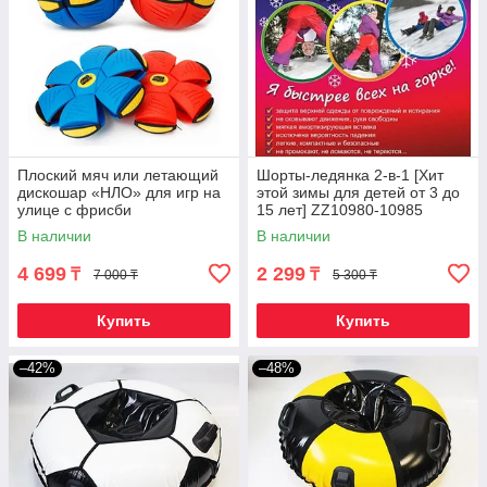
Плоский мяч или летающий
Шорты-ледянка 2-в-1 [Хит
дискошар «НЛО» для игр на
этой зимы для детей от 3 до
улице с фрисби
15 лет] ZZ10980-10985
(старше 11 лет / Синий)
В наличии
В наличии
4 699
2 299
₸
₸
7 000 ₸
5 300 ₸
Купить
Купить
–42%
–48%