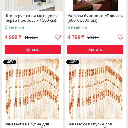
Штора рулонная моющаяся
Жалюзи бумажные «Плиссе»
Inspire (Кремовый / 100 см)
{800 x 1600 мм}
В наличии
В наличии
4 999
4 799
₸
₸
11 000 ₸
5 800 ₸
Купить
Купить
–46%
–38%
Занавески из бусин для
Занавески из бусин для