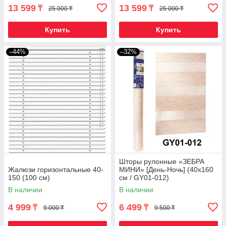
13 599
13 599
₸
₸
25 000 ₸
25 000 ₸
Купить
Купить
–44%
–32%
Шторы рулонные «ЗЕБРА
Жалюзи горизонтальные 40-
МИНИ» [День-Ночь] (40х160
150 (100 см)
см / GY01-012)
В наличии
В наличии
4 999
6 499
₸
₸
9 000 ₸
9 500 ₸