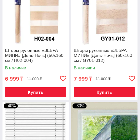
Шторы рулонные «ЗЕБРА
Шторы рулонные «ЗЕБРА
МИНИ» [День-Ночь] (50х160
МИНИ» [День-Ночь] (60х160
см / H02-004)
см / GY01-012)
В наличии
В наличии
6 999
7 999
₸
₸
11 000 ₸
11 000 ₸
Купить
Купить
–40%
–30%