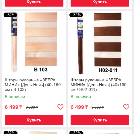
Купить
Купить
–32%
–32%
Шторы рулонные «ЗЕБРА
Шторы рулонные «ЗЕБРА
МИНИ» [День-Ночь] (40х160
МИНИ» [День-Ночь] (40х160
см / B 103)
см / H02-011)
В наличии
В наличии
6 499
6 499
₸
₸
9 500 ₸
9 500 ₸
Купить
Купить
–32%
–32%