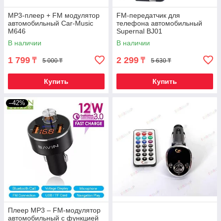
MP3-плеер + FM модулятор
FM-передатчик для
автомобильный Car-Music
телефона автомобильный
M646
Supernal BJ01
В наличии
В наличии
1 799
2 299
₸
₸
5 000 ₸
5 630 ₸
Купить
Купить
–42%
Плеер MP3 – FM-модулятор
автомобильный с функцией