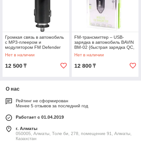
Громкая связь в автомобиль
FM-трансмиттер – USB-
с MP3-плеером и
зарядка в автомобиль BAVIN
модулятором FM Defender
BM-02 {быстрая зарядка QC,
RT-Multy
Hands-Free звонки, плеер
Нет в наличии
Нет в наличии
[Bluetooth/USB/SD/FM/LCD-
MP3}
дисплей]
12 500
12 800
₸
₸
О нас
Рейтинг не сформирован
Менее 5 отзывов за последний год
Работает с 01.04.2019
г. Алматы
050005, Алматы, Толе би, 278, помещение 91, Алматы,
Казахстан