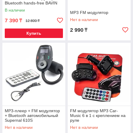
Bluetooth hands-free BAVIN
PC378 {LED, microSD, Flash,
В наличии
MP3 FM модулятор
Нет в наличии
7 390
₸
12 800 ₸
2 990
₸
Купить
MP3-плеер + FM модулятор
FM модулятор MP3 Car-
+ Bluetooth автомобильный
Music 6 в 1 c креплением на
Supernal 610S
руле
Нет в наличии
Нет в наличии