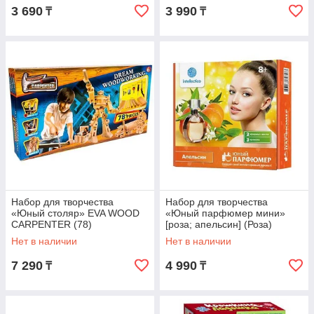
3 690
3 990
₸
₸
Набор для творчества
Набор для творчества
«Юный столяр» EVA WOOD
«Юный парфюмер мини»
CARPENTER (78)
[роза; апельсин] (Роза)
Нет в наличии
Нет в наличии
7 290
4 990
₸
₸