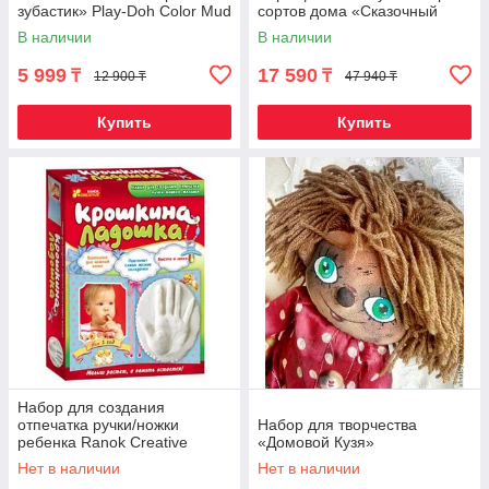
зубастик» Play-Doh Color Mud
сортов дома «Сказочный
огород круглый год»
В наличии
В наличии
5 999
17 590
₸
₸
12 900 ₸
47 940 ₸
Купить
Купить
Набор для создания
отпечатка ручки/ножки
Набор для творчества
ребенка Ranok Creative
«Домовой Кузя»
(«Крошкина ладошка»)
Нет в наличии
Нет в наличии