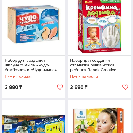
Набор для создания
Набор для создания
шипучего мыла «Чудо-
отпечатка ручки/ножки
бомбочки» и «Чудо-мыло»
ребенка Ranok Creative
(Животный мир)
(«Крошкина ножка»)
Нет в наличии
Нет в наличии
3 990
3 690
₸
₸