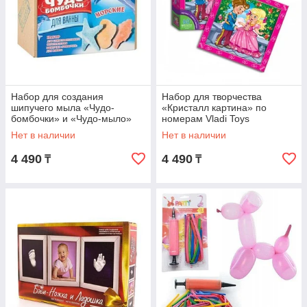
Набор для создания
Набор для творчества
шипучего мыла «Чудо-
«Кристалл картина» по
бомбочки» и «Чудо-мыло»
номерам Vladi Toys
(Чудо-Мыло Цветы малый
(Принцесса и принц)
Нет в наличии
Нет в наличии
набор)
4 490
4 490
₸
₸