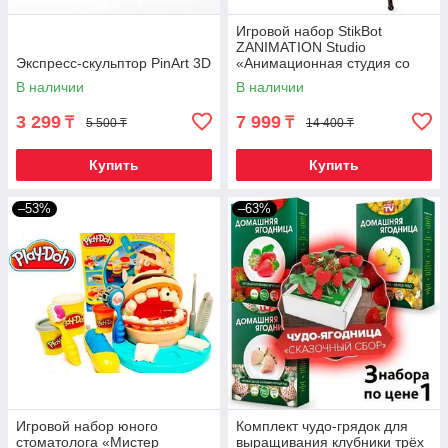
Игровой набор StikBot
ZANIMATION Studio
Экспресс-скульптор PinArt 3D
«Анимационная студия со
сценой»
В наличии
В наличии
3 299
7 999
₸
₸
5 500 ₸
14 400 ₸
Купить
Купить
–53%
–63%
Игровой набор юного
Комплект чудо-грядок для
стоматолога «Мистер
выращивания клубники трёх