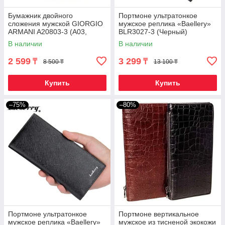
Бумажник двойного
Портмоне ультратонкое
сложения мужской GIORGIO
мужское реплика «Baellery»
ARMANI A20803-3 (А03,
BLR3027-3 (Черный)
кофейный)
В наличии
В наличии
2 599
3 299
₸
₸
8 500 ₸
13 100 ₸
Купить
Купить
–75%
–80%
Портмоне ультратонкое
Портмоне вертикальное
мужское реплика «Baellery»
мужское из тисненой экокожи