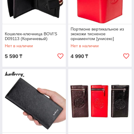
Портмоне вертикальное из
Кошелек-ключница BOVI’S
экокожи тисненое
D09113 (Коричневый)
орнаментом [унисекс]
(Красный)
Нет в наличии
Нет в наличии
5 590
4 990
₸
₸