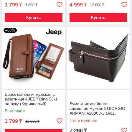
1 799
4 999
₸
₸
5 800 ₸
12 000 ₸
Купить
Купить
–68%
Барсетка-клатч мужская с
визитницей JEEP Ding SJ-1
на руку (Коричневый)
Бумажник двойного
сложения мужской GIORGIO
В наличии
ARMANI A20803-3 (А02,
кофейный)
Нет в наличии
3 799
₸
12 000 ₸
7 290
₸