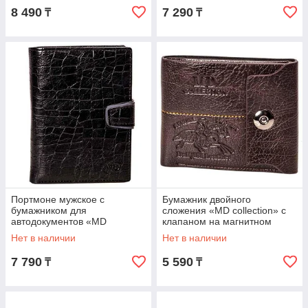
8 490
7 290
₸
₸
Портмоне мужское с
Бумажник двойного
бумажником для
сложения «MD collection» с
автодокументов «MD
клапаном на магнитном
collection»
замке
Нет в наличии
Нет в наличии
7 790
5 590
₸
₸