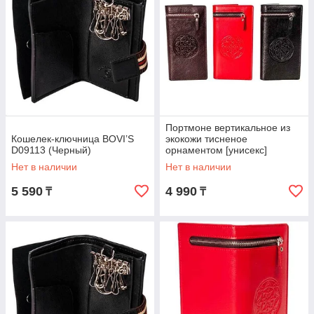
Портмоне вертикальное из
Кошелек-ключница BOVI’S
экокожи тисненое
D09113 (Черный)
орнаментом [унисекс]
(Черный)
Нет в наличии
Нет в наличии
5 590
4 990
₸
₸