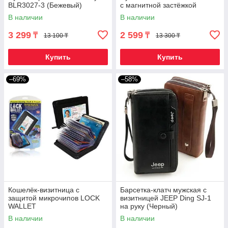
BLR3027-3 (Бежевый)
с магнитной застёжкой
(Черный)
В наличии
В наличии
3 299
2 599
₸
₸
13 100 ₸
13 300 ₸
Купить
Купить
–69%
–58%
Кошелёк-визитница с
Барсетка-клатч мужская с
защитой микрочипов LOCK
визитницей JEEP Ding SJ-1
WALLET
на руку (Черный)
В наличии
В наличии