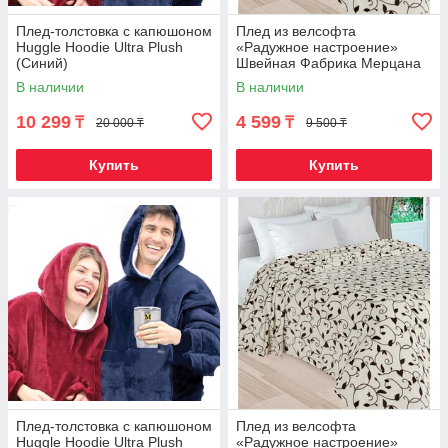
Плед-толстовка с капюшоном
Плед из велсофта
Huggle Hoodie Ultra Plush
«Радужное настроение»
(Синий)
Швейная Фабрика Мерцана
(Полуторка / Плетение
В наличии
В наличии
листьев)
10 299
4 599
₸
₸
20 000 ₸
9 500 ₸
Купить
Купить
Плед-толстовка с капюшоном
Плед из велсофта
Huggle Hoodie Ultra Plush
«Радужное настроение»