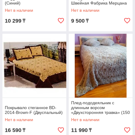
(Синий)
Швейная Фабрика Мерцана
(Полуторка / Плетение
Нет в наличии
Нет в наличии
листьев)
10 299
9 500
₸
₸
Плед-пододеяльник с
Покрывало стеганное BD-
длинным ворсом
2014-Brown-F (Двуспальный)
«Двухсторонняя травка» (150
х 200 см / Светло-серый)
Нет в наличии
Нет в наличии
16 590
11 990
₸
₸