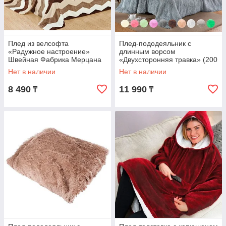
Плед из велсофта
Плед-пододеяльник с
«Радужное настроение»
длинным ворсом
Швейная Фабрика Мерцана
«Двухсторонняя травка» (200
(Полуторка / Ломанные
х 230 см / Серый)
Нет в наличии
Нет в наличии
линии)
8 490
11 990
₸
₸