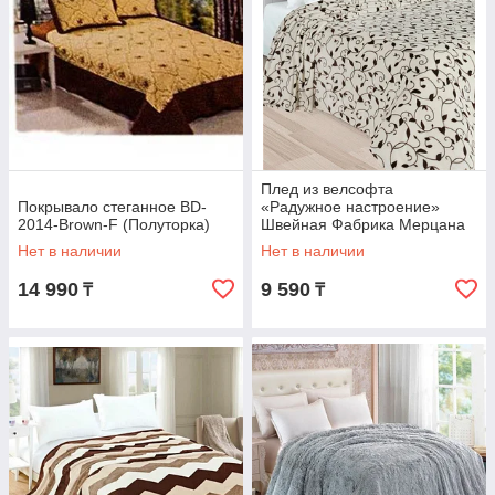
Плед из велсофта
Покрывало стеганное BD-
«Радужное настроение»
2014-Brown-F (Полуторка)
Швейная Фабрика Мерцана
(Евростандарт / Плетение
Нет в наличии
Нет в наличии
листьев)
14 990
9 590
₸
₸