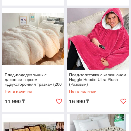
Плед-пододеяльник с
Плед-толстовка с капюшоном
длинным ворсом
Huggle Hoodie Ultra Plush
«Двухсторонняя травка» (200
(Розовый)
х 230 см / Молочный)
Нет в наличии
Нет в наличии
11 990
16 990
₸
₸