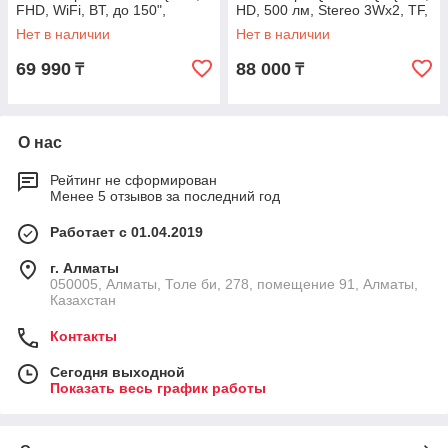
FHD, WiFi, BT, до 150",
HD, 500 лм, Stereo 3Wx2, TF,
AirPlay, TF, USB, HDMI, VGA,
USB, HDMI, AV, VGA}
Нет в наличии
Нет в наличии
iOS и
69 990
88 000
₸
₸
О нас
Рейтинг не сформирован
Менее 5 отзывов за последний год
Работает с 01.04.2019
г. Алматы
050005, Алматы, Толе би, 278, помещение 91, Алматы,
Казахстан
Контакты
Сегодня выходной
Показать весь график работы