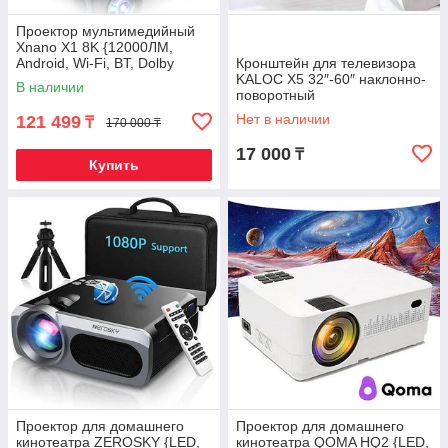
Проектор мультимедийный
Xnano X1 8K {12000ЛМ,
Android, Wi-Fi, BT, Dolby
Кронштейн для телевизора
Audio, HDR 10+, Full HD}
KALOC X5 32″-60″ наклонно-
В наличии
поворотный
Нет в наличии
121 499
₸
170 000 ₸
17 000
₸
Купить
Проектор для домашнего
Проектор для домашнего
кинотеатра ZEROSKY {LED,
кинотеатра QOMA HQ2 {LED,