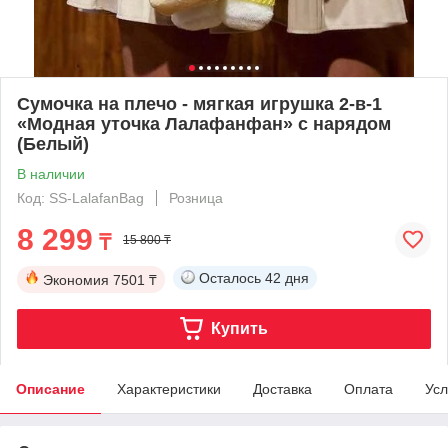
Сумочка на плечо - мягкая игрушка 2-в-1
«Модная уточка Лалафанфан» с нарядом
(Белый)
В наличии
Код: SS-LalafanBag
Розница
8 299
₸
15 800 ₸
Осталось
42 дня
Экономия
7501 ₸
Купить
Описание
Характеристики
Доставка
Оплата
Усл