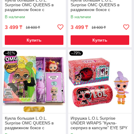
Кукла большая L.O.L.
Кукла большая L.O.L.
Surprise OMC QUEENS в
Surprise OMC QUEENS в
раздвижном боксе с
раздвижном боксе с
сюрпризами {кукла 23см,
сюрпризами {кукла 23см,
В наличии
В наличии
качественная реплика}
качественная реплика}
3 499
3 499
₸
₸
18 600 ₸
18 600 ₸
Купить
Купить
–81%
–79%
Кукла большая L.O.L.
Игрушка L.O.L Surprise
Surprise OMC QUEENS в
UNDER WRAPS "Кукла-
раздвижном боксе с
сюрприз в капсуле" EYE SPY
сюрпризами {кукла 23см,
[качественная реплика]