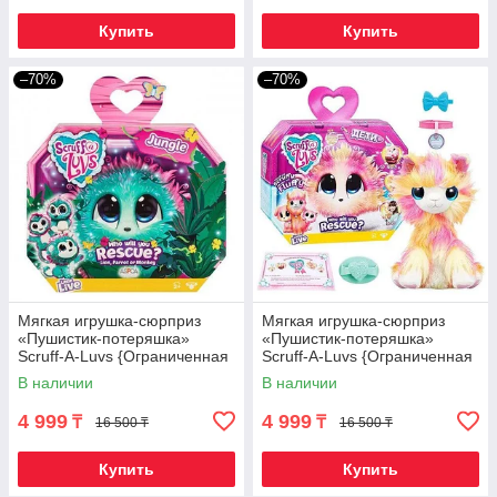
Купить
Купить
–70%
–70%
Мягкая игрушка-сюрприз
Мягкая игрушка-сюрприз
«Пушистик-потеряшка»
«Пушистик-потеряшка»
Scruff-A-Luvs {Ограниченная
Scruff-A-Luvs {Ограниченная
серия} (Джунгли)
серия} (Дети)
В наличии
В наличии
4 999
4 999
₸
₸
16 500 ₸
16 500 ₸
Купить
Купить