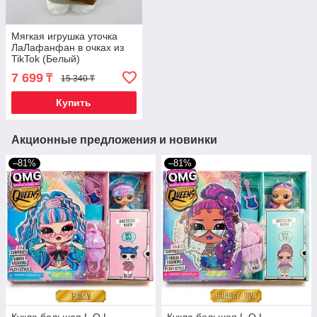
Мягкая игрушка уточка
ЛаЛафанфан в очках из
TikTok (Белый)
7 699
₸
15 340 ₸
Купить
Акционные предложения и новинки
–81%
–81%