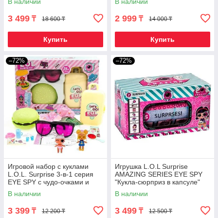
В наличии
В наличии
качественная реплика}
3 499
2 999
₸
₸
18 600 ₸
14 000 ₸
Купить
Купить
–72%
–72%
Игровой набор с куклами
Игрушка L.O.L Surprise
L.O.L. Surprise 3-в-1 серия
AMAZING SERIES EYE SPY
EYE SPY с чудо-очками и
"Кукла-сюрприз в капсуле"
аксессуарами (с бургером)
[качественная реплика]
В наличии
В наличии
3 399
3 499
₸
₸
12 200 ₸
12 500 ₸