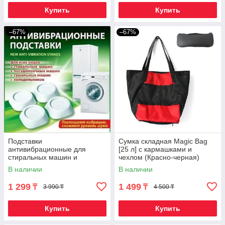
Купить
Купить
–67%
–67%
Подставки
Сумка складная Magic Bag
антивибрационные для
[25 л] с кармашками и
стиральных машин и
чехлом (Красно-черная)
холодильников [4 шт.]
В наличии
В наличии
1 299
1 499
₸
₸
3 990 ₸
4 500 ₸
Купить
Купить