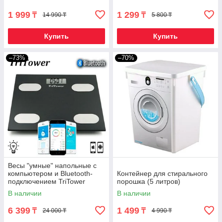
1 999
1 299
₸
₸
14 990 ₸
5 800 ₸
Купить
Купить
–73%
–70%
Весы "умные" напольные с
компьютером и Bluetooth-
Контейнер для стирального
подключением TriTower
порошка (5 литров)
ОКОК International
В наличии
В наличии
6 399
1 499
₸
₸
24 000 ₸
4 990 ₸