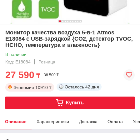
Монитор качества воздуха 5-в-1 Atmos
E18084 с USB-зарядкой {СО2, детектор TVOC,
HCHO, температура и влажность}
В наличии
Код: E18084
Розница
27 590
₸
38 500 ₸
Осталось
42 дня
Экономия
10910 ₸
Купить
Описание
Характеристики
Доставка
Оплата
Усл