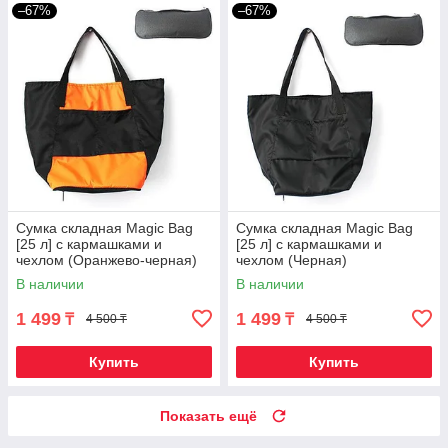
–67%
–67%
Сумка складная Magic Bag
Сумка складная Magic Bag
[25 л] с кармашками и
[25 л] с кармашками и
чехлом (Оранжево-черная)
чехлом (Черная)
В наличии
В наличии
1 499
1 499
₸
₸
4 500 ₸
4 500 ₸
Купить
Купить
Показать ещё