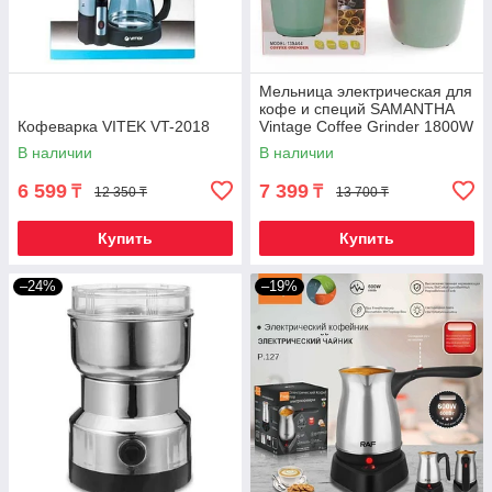
Мельница электрическая для
кофе и специй SAMANTHA
Кофеварка VITEK VT-2018
Vintage Coffee Grinder 1800W
(Оливковый)
В наличии
В наличии
6 599
7 399
₸
₸
12 350 ₸
13 700 ₸
Купить
Купить
–24%
–19%