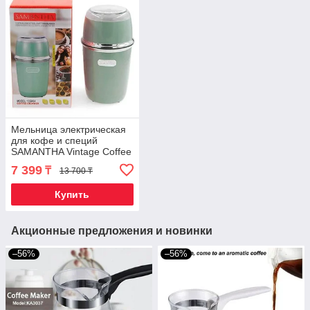
Мельница электрическая
для кофе и специй
SAMANTHA Vintage Coffee
Grinder 1800W
7 399
₸
13 700 ₸
(Оливковый)
Купить
Акционные предложения и новинки
–56%
–56%