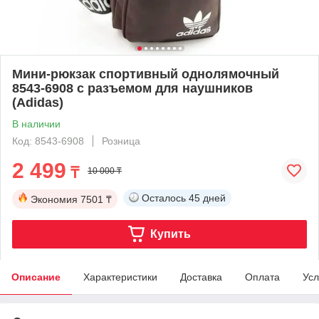
Мини-рюкзак спортивный однолямочный
8543-6908 с разъемом для наушников
(Adidas)
В наличии
Код: 8543-6908
Розница
2 499
₸
10 000 ₸
Осталось
45 дней
Экономия
7501 ₸
Купить
Описание
Характеристики
Доставка
Оплата
Усл