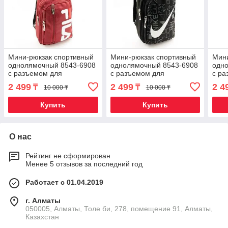
Мини-рюкзак спортивный
Мини-рюкзак спортивный
Мини
однолямочный 8543-6908
однолямочный 8543-6908
одн
с разъемом для
с разъемом для
с ра
наушников (FILA)
наушников (Nike)
науш
2 499
2 499
2 4
₸
₸
10 000 ₸
10 000 ₸
Купить
Купить
О нас
Рейтинг не сформирован
Менее 5 отзывов за последний год
Работает с 01.04.2019
г. Алматы
050005, Алматы, Толе би, 278, помещение 91, Алматы,
Казахстан