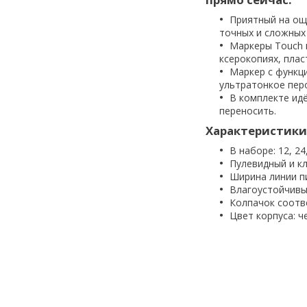
Приятный на ощ
точных и сложных 
Маркеры Touch 
ксерокопиях, пласт
Маркер с функц
ультратонкое перо
В комплекте идë
переносить.
Характеристики
В наборе: 12, 24
Пулевидный и к
Ширина линии пи
Влагоустойчивы
Колпачок соотв
Цвет корпуса: ч