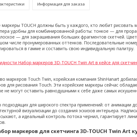
актеристики
Информация для заказа
 маркеры TOUCH должны быть у каждого, кто любит рисовать 
пера удобны для комбинированной работы: тонкое — для прор
плоское — для закрашивания больших фрагментов скетчей. Цве
ьшом числе пронумерованных оттенков. Последовательные номе
тироваться в гамме и составить свою индивидуальную палитру.
идности Набор маркеров 3D-TOUCH Twin Art в кейсе для скетчин
во маркеров Touch Twin, корейская компания ShinHanart добила
ров для рисования Touch. Эти корейские маркеры сейчас облада
е не могут оставить равнодушными к себе даже самых искушен
о подходящих для широкого спектра применений: от анимации д
тектурной визуализации до создания эскизов интерьера. Надпис
сыхают, а идеальный контроль потока чернил, гарантирует лини
ов.
бор маркеров для скетчинга 3D-TOUCH Twin Art к