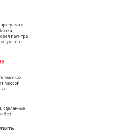
маркерами и
аботки
товая палитра
ра цветов
га
сь высоких
ют массой
ных
о
и, сделанные
и без
упить