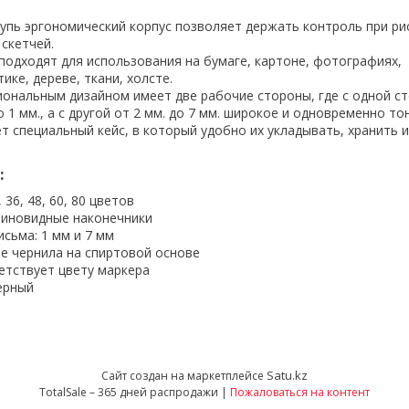
упь эргономический корпус позволяет держать контроль при ри
скетчей.
подходят для использования на бумаге, картоне, фотографиях,
ике, дереве, ткани, холсте.
иональным дизайном имеет две рабочие стороны, где с одной с
 1 мм., а с другой от 2 мм. до 7 мм. широкое и одновременно то
т специальный кейс, в который удобно их укладывать, хранить и
:
, 36, 48, 60, 80 цветов
линовидные наконечники
сьма: 1 мм и 7 мм
е чернила на спиртовой основе
етствует цвету маркера
ерный
Satu.kz
Сайт создан на маркетплейсе
TotalSale – 365 дней распродажи |
Пожаловаться на контент