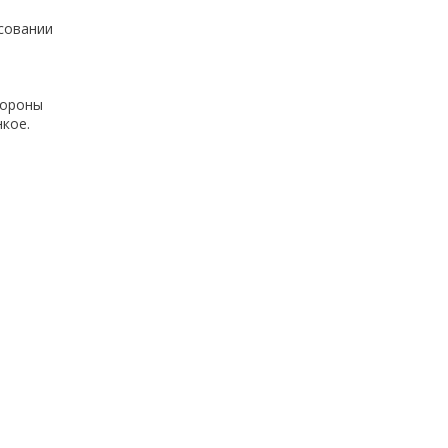
совании
тороны
нкое.