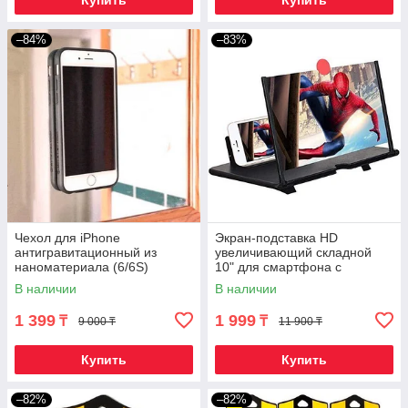
Купить
Купить
–84%
–83%
Чехол для iPhone
Экран-подставка HD
антигравитационный из
увеличивающий складной
наноматериала (6/6S)
10" для смартфона с
эффектом 3D
В наличии
В наличии
1 399
1 999
₸
₸
9 000 ₸
11 900 ₸
Купить
Купить
–82%
–82%