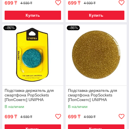
699
699
₸
₸
4 930 ₸
4 930 ₸
Купить
Купить
–86%
–86%
Подставка-держатель для
Подставка-держатель для
смартфона PopSockets
смартфона PopSockets
[ПопСокетс] UNIPHA
[ПопСокетс] UNIPHA
(Голубой)
(Золотистый)
В наличии
В наличии
699
699
₸
₸
4 930 ₸
4 930 ₸