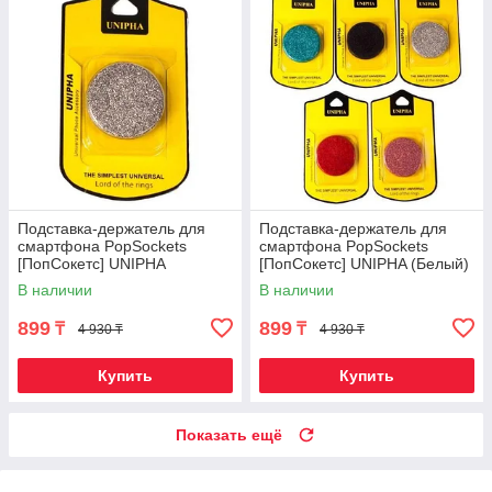
Подставка-держатель для
Подставка-держатель для
смартфона PopSockets
смартфона PopSockets
[ПопСокетс] UNIPHA
[ПопСокетс] UNIPHA (Белый)
(Серебряный)
В наличии
В наличии
899
899
₸
₸
4 930 ₸
4 930 ₸
Купить
Купить
Показать ещё