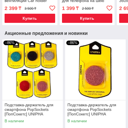
вентиляции Car holder
для телефона на шею
360x
DEFENDER
(Черный)
2 399
1 399
2 6
₸
₸
3 500 ₸
2 500 ₸
Купить
Купить
Акционные предложения и новинки
–86%
–86%
Подставка-держатель для
Подставка-держатель для
смартфона PopSockets
смартфона PopSockets
[ПопСокетс] UNIPHA
[ПопСокетс] UNIPHA
(Бордовый)
(Розовый)
В наличии
В наличии