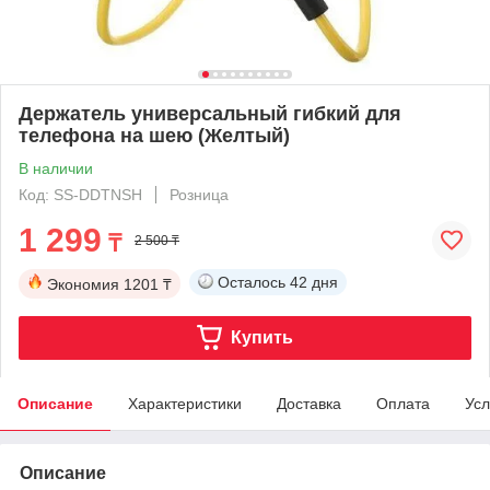
Держатель универсальный гибкий для
телефона на шею (Желтый)
В наличии
Код: SS-DDTNSH
Розница
1 299
₸
2 500 ₸
Осталось
42 дня
Экономия
1201 ₸
Купить
Описание
Характеристики
Доставка
Оплата
Усл
Описание