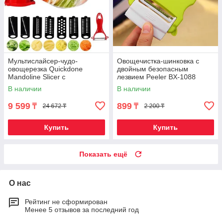
Мультислайсер-чудо-
Овощечистка-шинковка с
овощерезка Quickdone
двойным безопасным
Mandoline Slicer с
лезвием Peeler BX-1088
контейнером и овощечисткой
В наличии
В наличии
(7 лезвий)
9 599
899
₸
₸
24 672 ₸
2 200 ₸
Купить
Купить
Показать ещё
О нас
Рейтинг не сформирован
Менее 5 отзывов за последний год