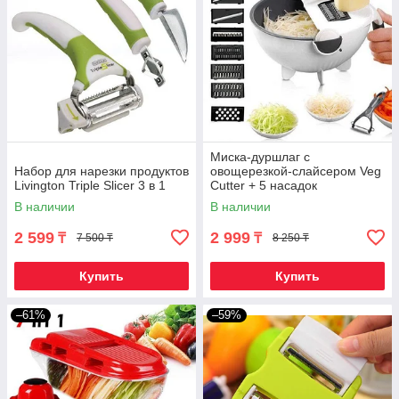
Миска-дуршлаг с
Набор для нарезки продуктов
овощерезкой-слайсером Veg
Livington Triple Slicer 3 в 1
Cutter + 5 насадок
В наличии
В наличии
2 599
2 999
₸
₸
7 500 ₸
8 250 ₸
Купить
Купить
–61%
–59%