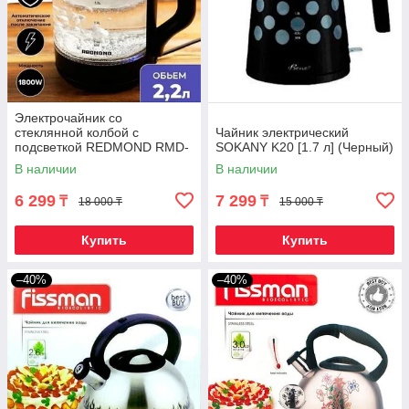
Электрочайник со
стеклянной колбой с
Чайник электрический
подсветкой REDMOND RMD-
SOKANY K20 [1.7 л] (Черный)
7079 {1800Вт, 2,2 л}
В наличии
В наличии
6 299
7 299
₸
₸
18 000 ₸
15 000 ₸
Купить
Купить
–40%
–40%