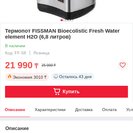
Термопот FISSMAN Bioecolistic Fresh Water
element H2O (6,8 литров)
В наличии
Код: FF-58
Розница
21 990
₸
25 000 ₸
Осталось
43 дня
Экономия
3010 ₸
Купить
Описание
Характеристики
Доставка
Оплата
Усл
Описание