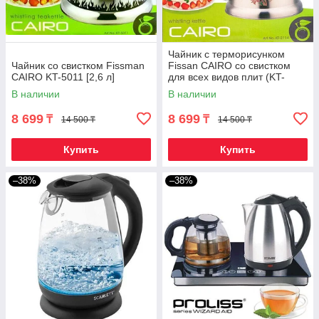
Чайник с терморисунком
Чайник со свистком Fissman
Fissan CAIRO со свистком
CAIRO KT-5011 [2,6 л]
для всех видов плит (KT-
2114)
В наличии
В наличии
8 699
8 699
₸
₸
14 500 ₸
14 500 ₸
Купить
Купить
–38%
–38%