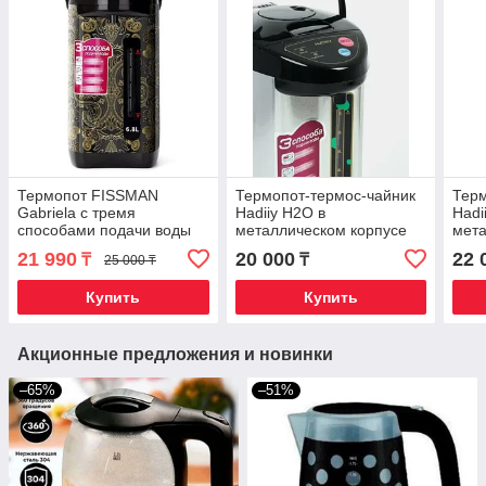
Термопот FISSMAN
Термопот-термос-чайник
Терм
Gabriela с тремя
Hadiiy H2O в
Hadi
способами подачи воды
металлическом корпусе
мета
(Черный в золоте / 6,8
(4,8 литров)
(5,8
21 990
20 000
22 
₸
₸
25 000 ₸
литров)
Купить
Купить
Акционные предложения и новинки
–65%
–51%