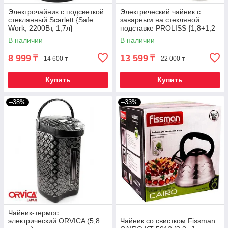
Электрочайник с подсветкой
Электрический чайник с
стеклянный Scarlett {Safe
заварным на стекляной
Work, 2200Вт, 1,7л}
подставке PROLISS {1,8+1,2
литра, таймер}
В наличии
В наличии
8 999
13 599
₸
₸
14 600 ₸
22 000 ₸
Купить
Купить
–38%
–33%
Чайник-термос
электрический ORVICA (5,8
Чайник со свистком Fissman