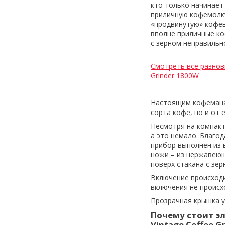
кто только начинает
приличную кофемолку
«продвинутую» кофев
вполне приличные ко
с зерном неправильн
Смотреть все разнов
Grinder 1800W
Настоящим кофеманам
сорта кофе, но и от 
Несмотря на компакт
а это немало. Благо
прибор выполнен из 
ножи – из нержавеющ
поверх стакана с зе
Включение происходи
включения не происх
Прозрачная крышка у
Почему стоит э
Vintage Coffee G