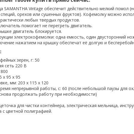
а SAMANTHA Vintage обеспечит действительно мелкий помол (н
, специй, орехов или сушенных фруктов). Кофемолку можно испо
практически любых твердых продуктов.
лючатель помогает не перегреть двигатель.
рышке двигатель блокируется.
рукции электрокофемолки: одна емкость, один двусторонний но
ючение нажатием на крышку обеспечат её долгую и бесперебой
:
ейных зерен, г: 50
я сеть 220 В
1800
 х 95 х 95
ке, мм: 203 х 115 х 120
ремя непрерывной работы, с: 60 (после небольшой паузы для о
снова продолжать работу при необходимости)
еточка для чистки контейнера, электрическая мельница, инстру
а с цветной полиграфией.