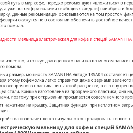
 свой путь в мир кофе, нередко рекомендуют «вложиться» в пер
, а уже потом (при наличии свободных средств) приобрести бо
арку. Данные рекомендации основываются на том простом факт
феварки окажутся не в состоянии обеспечить достойное качест
ого помола.
идности Мельница электрическая для кофе и специй SAMANTHA V
 известно, что вкус драгоценного напитка во многом зависит 
его помола.
ный размер, мощность SAMANTHA Vintage 13SA04 составляет це
даря этому кофемолка легко справится даже с зернами зеленого 
высокопрочного пластика винтажной расцветки, а его внутрення
ей стали. Крышка изготовлена из прозрачного пластика, она на
рнами, поэтому при открывании просыпается совсем немного кр
т нажатием на крышку. Защитная функция: при неплотном закр
одит.
сройства позволяет легко визуально контролировать тонкость
лектрическую мельницу для кофе и специй SAMA
rinder 1800W купить прямо сейчас: