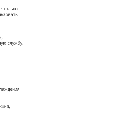
е только
льзовать
ж,
ную службу.
хлаждения
кция,