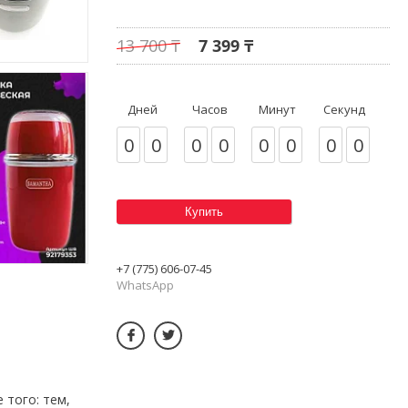
13 700 ₸
7 399 ₸
Дней
Часов
Минут
Секунд
0
0
0
0
0
0
0
0
Купить
+7 (775) 606-07-45
WhatsApp
 того: тем,