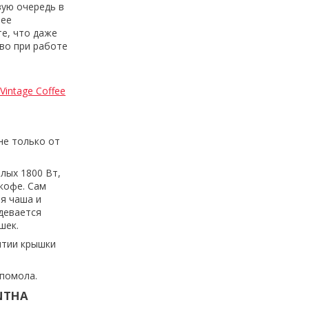
вую очередь в
лее
е, что даже
во при работе
intage Coffee
не только от
лых 1800 Вт,
кофе. Сам
я чаша и
девается
ошек.
ытии крышки
 помола.
NTHA