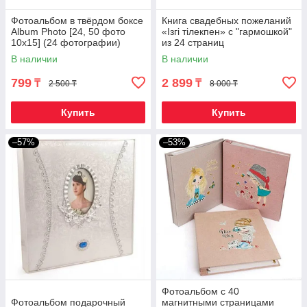
Фотоальбом в твёрдом боксе
Книга свадебных пожеланий
Album Photo [24, 50 фото
«Iзгi тiлекпен» с "гармошкой"
10x15] (24 фотографии)
из 24 страниц
В наличии
В наличии
799
2 899
₸
₸
2 500 ₸
8 000 ₸
Купить
Купить
–57%
–53%
Фотоальбом с 40
Фотоальбом подарочный
магнитными страницами