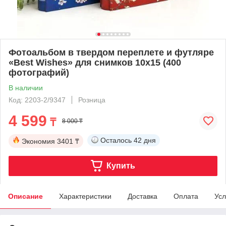
Фотоальбом в твердом переплете и футляре
«Best Wishes» для снимков 10х15 (400
фотографий)
В наличии
Код: 2203-2/9347
Розница
4 599
₸
8 000 ₸
Осталось
42 дня
Экономия
3401 ₸
Купить
Описание
Характеристики
Доставка
Оплата
Усл