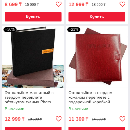
8 699
12 999
₸
₸
15 000 ₸
18 500 ₸
Купить
Купить
–30%
–21%
Фотоальбом магнитный в
Фотоальбом в твердом
твердом переплете
кожаном переплете с
обтянутом тканью Photo
подарочной коробкой
Story (Черный графит / 40
Guanmei [40 страниц]
В наличии
В наличии
страниц)
12 999
11 399
₸
₸
18 500 ₸
14 500 ₸