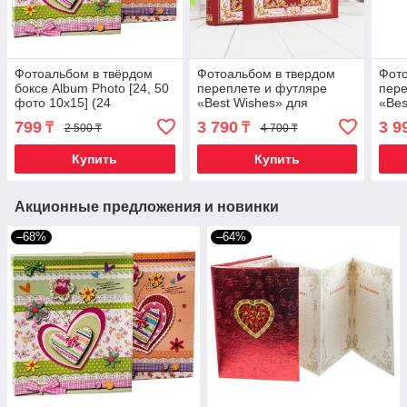
Фотоальбом в твёрдом
Фотоальбом в твердом
Фото
боксе Album Photo [24, 50
переплете и футляре
пере
фото 10x15] (24
«Best Wishes» для
«Bes
фотографии)
снимков 10х15 (200
сним
799
3 790
3 9
₸
₸
2 500 ₸
4 700 ₸
фотографий)
фот
Купить
Купить
Акционные предложения и новинки
–68%
–64%