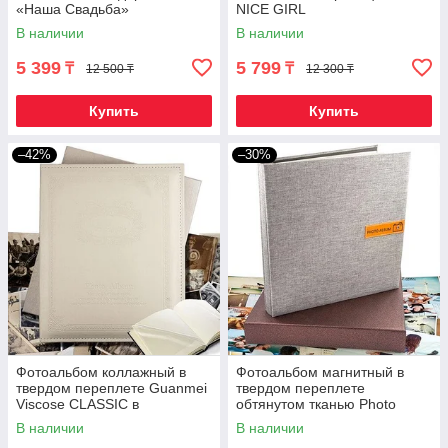
«Наша Свадьба»
NICE GIRL
В наличии
В наличии
5 399
5 799
₸
₸
12 500 ₸
12 300 ₸
Купить
Купить
–42%
–30%
Фотоальбом коллажный в
Фотоальбом магнитный в
твердом переплете Guanmei
твердом переплете
Viscose CLASSIC в
обтянутом тканью Photo
подарочной коробке
Story (Светло-серая / 40
В наличии
В наличии
(Слоновая кость)
страниц)