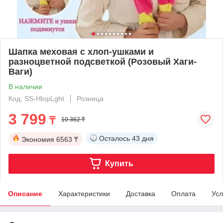
Шапка меховая с хлоп-ушками и
разноцветной подсветкой (Розовый Хаги-
Ваги)
В наличии
Код: SS-HlopLght
Розница
3 799
₸
10 362 ₸
Осталось
43 дня
Экономия
6563 ₸
Купить
Описание
Характеристики
Доставка
Оплата
Усл