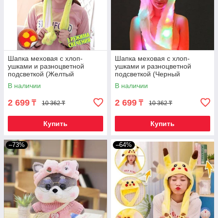
Шапка меховая с хлоп-
Шапка меховая с хлоп-
ушками и разноцветной
ушками и разноцветной
подсветкой (Желтый
подсветкой (Черный
единорог)
единорог)
В наличии
В наличии
2 699
2 699
₸
₸
10 362 ₸
10 362 ₸
Купить
Купить
–73%
–64%