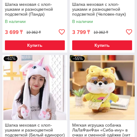
Шапка меховая с хлоп-
Шапка меховая с хлоп-
ушками и разноцветной
ушками и разноцветной
подсветкой (Панда)
подсветкой (Человек-паук)
В наличии
В наличии
3 699
3 799
₸
₸
10 362 ₸
10 362 ₸
Купить
Купить
–61%
–55%
Шапка меховая с хлоп-
Мягкая игрушка собачка
ушками и разноцветной
ЛаЛаФанФан «Сиба-ину» в
подсветкой (Белый единорог)
очках и сменной одёжке {хит