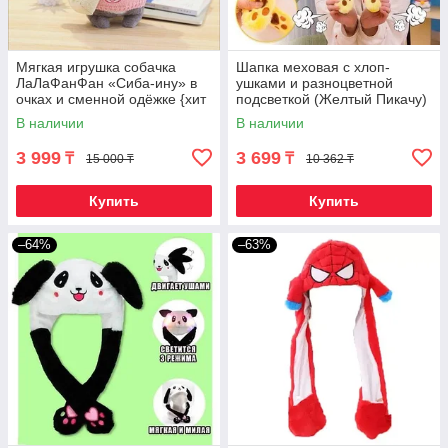
Мягкая игрушка собачка
Шапка меховая с хлоп-
ЛаЛаФанФан «Сиба-ину» в
ушками и разноцветной
очках и сменной одёжке {хит
подсветкой (Желтый Пикачу)
TikTok 2022} (Серый)
В наличии
В наличии
3 999
3 699
₸
₸
15 000 ₸
10 362 ₸
Купить
Купить
–64%
–63%