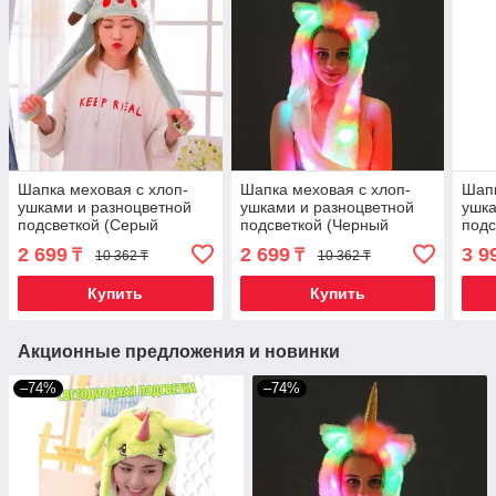
Шапка меховая с хлоп-
Шапка меховая с хлоп-
Шапк
ушками и разноцветной
ушками и разноцветной
ушка
подсветкой (Серый
подсветкой (Черный
подс
Пикачу)
единорог)
розо
2 699
2 699
3 9
₸
₸
10 362 ₸
10 362 ₸
Купить
Купить
Акционные предложения и новинки
–74%
–74%