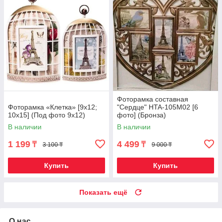
Фоторамка составная
Фоторамка «Клетка» [9х12;
"Сердце" HTA-105M02 [6
10х15] (Под фото 9х12)
фото] (Бронза)
В наличии
В наличии
1 199
4 499
₸
₸
3 100 ₸
9 000 ₸
Купить
Купить
Показать ещё
О нас