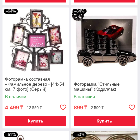
–64%
–64%
Фоторамка составная
«Фамильное дерево» [44х54
Фоторамка "Стильные
см, 7 фото] (Серый)
машины" (Кодиллак)
В наличии
В наличии
4 499
899
₸
₸
12 550 ₸
2 500 ₸
Купить
Купить
–61%
–50%