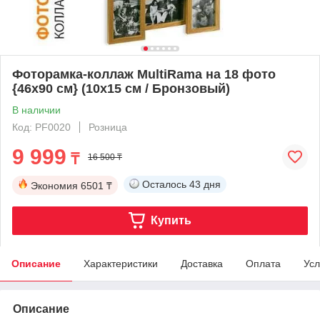
Фоторамка-коллаж MultiRama на 18 фото
{46х90 см} (10х15 см / Бронзовый)
В наличии
Код: PF0020
Розница
9 999
₸
16 500 ₸
Осталось
43 дня
Экономия
6501 ₸
Купить
Описание
Характеристики
Доставка
Оплата
Усл
Описание