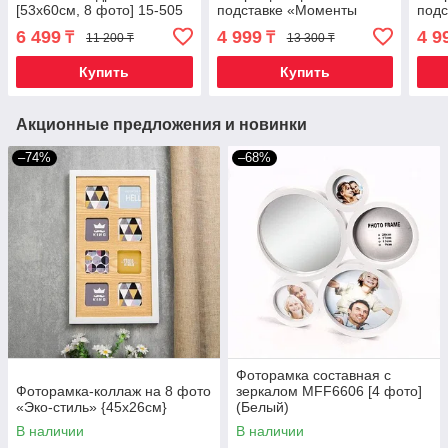
[53х60см, 8 фото] 15-505
подставке «Моменты
под
(Белый)
счастья» (10х15 см /
счас
6 499
4 999
4 9
₸
₸
11 200 ₸
13 300 ₸
Коричневый)
Бел
Купить
Купить
Акционные предложения и новинки
–74%
–68%
Фоторамка составная с
Фоторамка-коллаж на 8 фото
зеркалом MFF6606 [4 фото]
«Эко-стиль» {45х26см}
(Белый)
В наличии
В наличии