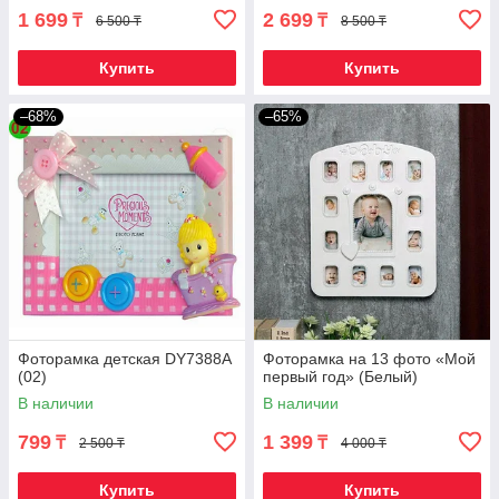
1 699
2 699
₸
₸
6 500 ₸
8 500 ₸
Купить
Купить
–68%
–65%
Фоторамка детская DY7388A
Фоторамка на 13 фото «Мой
(02)
первый год» (Белый)
В наличии
В наличии
799
1 399
₸
₸
2 500 ₸
4 000 ₸
Купить
Купить