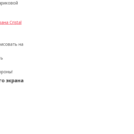
ариковой
на Cristal
рисовать на
ть
ороны!
го экрана