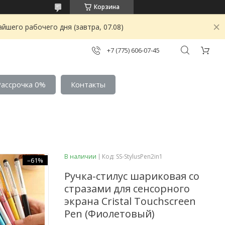
Корзина
йшего рабочего дня (завтра, 07.08)
+7 (775) 606-07-45
Рассрочка 0%
Контакты
В наличии
Код:
SS-StylusPen2in1
–61%
Ручка-стилус шариковая со
стразами для сенсорного
экрана Cristal Touchscreen
Pen (Фиолетовый)