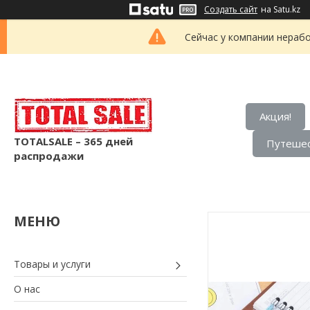
Создать сайт
на Satu.kz
Сейчас у компании нерабо
Акция!
TOTALSALE – 365 дней
Путешес
распродажи
Товары и услуги
О нас