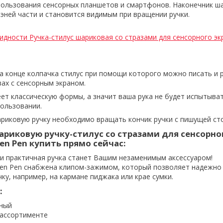
пользования сенсорных планшетов и смартфонов. Наконечник ш
иэней части и становится видимым при вращении ручки.
дности Ручка-стилус шариковая со стразами для сенсорного экра
на конце колпачка стилус при помощи которого можно писать и 
ах с сенсорным экраном.
ет классическую формы, а значит ваша рука не будет испытыва
ользовании.
риковую ручку необходимо вращать кончик ручки с пишущей ст
риковую ручку-стилус со стразами для сенсорно
een Pen купить прямо сейчас:
 и практичная ручка станет Вашим незаменимым аксессуаром!
creen Pen снабжена клипом-зажимом, который позволяет надежно
ку, например, на кармане пиджака или крае сумки.
:
рный
 ассортименте