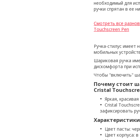
необходимый для ис
ручки спрятан в ее н
Смотреть все разнови
Touchscreen Pen
Ручка-стилус имеет 
мобильных устройств
Шариковая ручка име
дискомфорта при исп
Чтобы "включить" ша
Почему стоит ша
Cristal Touchscr
Яркая, красивая
Cristal Touchs
зафиксировать руч
Характеристики
Цвет пасты: че
Цвет корпуса: в