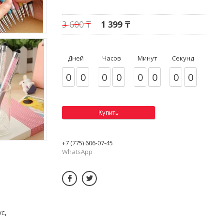
3 600 ₸
1 399 ₸
Дней
Часов
Минут
Секунд
0
0
0
0
0
0
0
0
Купить
+7 (775) 606-07-45
WhatsApp
с,