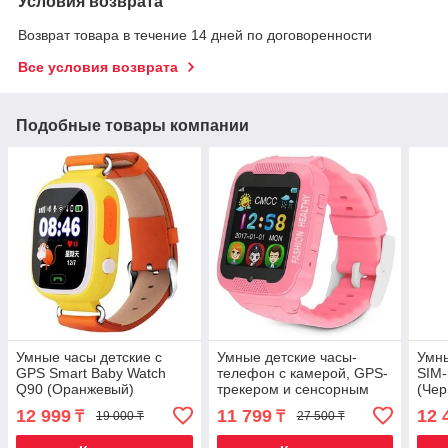
Условия возврата
Возврат товара в течение 14 дней по договоренности
Все условия возврата
Подобные товары компании
Умные часы детские с
Умные детские часы-
Умны
GPS Smart Baby Watch
телефон с камерой, GPS-
SIM-
Q90 (Оранжевый)
трекером и сенсорным
(Чер
экраном Smart Watch K3
12 999
11 799
12 
₸
₸
19 000 ₸
27 500 ₸
(Розовый)