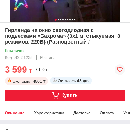
Гирлянда на окно светодиодная с
подвесками «Бахрома» {3х1 м, стыкуемая, 8
режимов, 220В} (Разноцветный /
В наличии
Код: SS-Z1235
Розница
3 599
₸
8 100 ₸
Осталось
43 дня
Экономия
4501 ₸
Купить
Описание
Характеристики
Доставка
Оплата
Усл