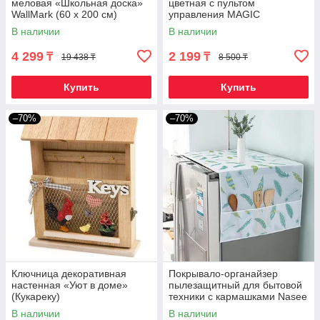
меловая «Школьная доска»
цветная с пультом
WallMark (60 х 200 см)
управления MAGIC
LIGHTING (Е27 / 9W)
В наличии
В наличии
4 299
2 199
₸
₸
19 438 ₸
8 500 ₸
Купить
Купить
–70%
–70%
Ключница декоративная
Покрывало-органайзер
настенная «Уют в доме»
пылезащитный для бытовой
(Кукареку)
техники с кармашками Nasee
(Для холодильника)
В наличии
В наличии