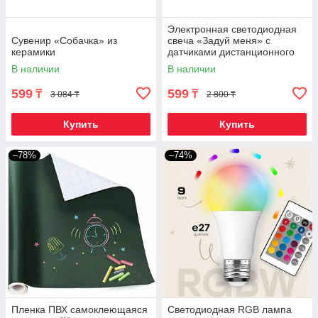
Электронная светодиодная
Сувенир «Собачка» из
свеча «Задуй меня» с
керамики
датчиками дистанционного
включения (Сердца)
В наличии
В наличии
599
599
₸
₸
3 084 ₸
2 800 ₸
Купить
Купить
–78%
–74%
Пленка ПВХ самоклеющаяся
Светодиодная RGB лампа