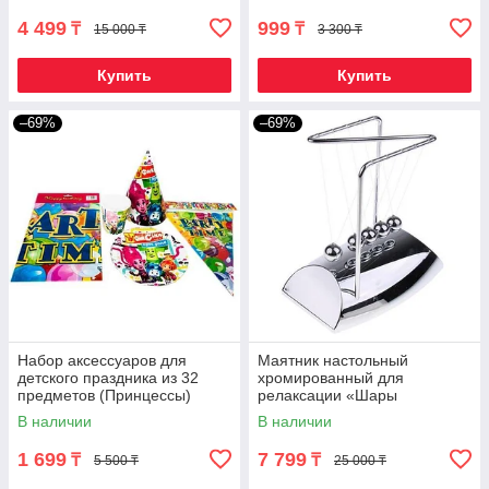
4 499
999
₸
₸
15 000 ₸
3 300 ₸
Купить
Купить
–69%
–69%
Набор аксессуаров для
Маятник настольный
детского праздника из 32
хромированный для
предметов (Принцессы)
релаксации «Шары
Ньютона» в стиле hi-tech
В наличии
В наличии
1 699
7 799
₸
₸
5 500 ₸
25 000 ₸