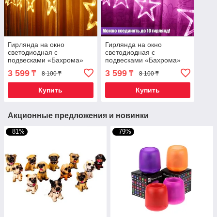
Гирлянда на окно
Гирлянда на окно
светодиодная с
светодиодная с
подвесками «Бахрома»
подвесками «Бахрома»
{3х1 м, стыкуемая, 8
{3х1 м, стыкуемая, 8
3 599
3 599
₸
₸
8 100 ₸
8 100 ₸
режимов, 220В} (Теплый
режимов, 220В} (Розовый /
белый /
Звезда)
Купить
Купить
Акционные предложения и новинки
–81%
–79%