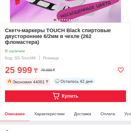
Скетч-маркеры TOUCH Black спиртовые
двусторонние 6/2мм в чехле (262
фломастера)
В наличии
Код: SS-TouchM
Розница
25 999
₸
70 000 ₸
Осталось
42 дня
Экономия
44001 ₸
Купить
Описание
Характеристики
Доставка
Оплата
Усл