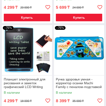
дюймов)
дюймов)
4 299
5 699
₸
₸
20 000 ₸
24 000 ₸
Купить
Купить
–76%
–76%
Планшет электронный для
Ручка здоровья умная -
рисования и заметок
корректор осанки Machi
графический LCD Writing
Family с пеналом-подставкой
Tablet со стилусом (8,5
(Голубой)
В наличии
В наличии
дюймов)
4 299
8 399
₸
₸
18 000 ₸
35 000 ₸