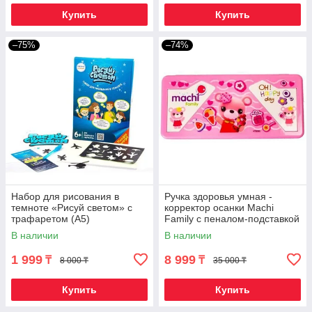
Купить
Купить
–75%
–74%
Набор для рисования в
Ручка здоровья умная -
темноте «Рисуй светом» с
корректор осанки Machi
трафаретом (А5)
Family с пеналом-подставкой
(Розовый)
В наличии
В наличии
1 999
8 999
₸
₸
8 000 ₸
35 000 ₸
Купить
Купить