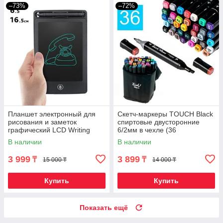
–73%
–72%
Планшет электронный для
Скетч-маркеры TOUCH Black
рисования и заметок
спиртовые двусторонние
графический LCD Writing
6/2мм в чехле (36
Tablet со стилусом (6,5
фломастеров)
В наличии
В наличии
дюймов)
3 999
3 899
₸
₸
15 000 ₸
14 000 ₸
Купить
Купить
Показать ещё