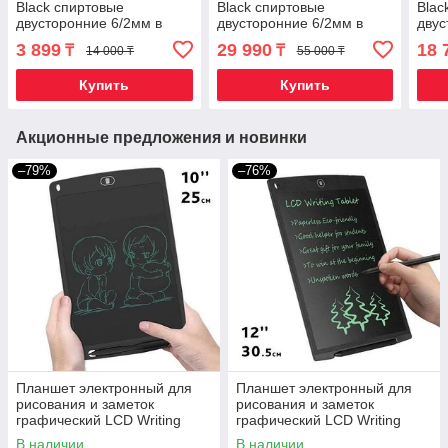
Black спиртовые
Black спиртовые
Blac
двусторонние 6/2мм в
двусторонние 6/2мм в
двус
чехле (36 фломастеров)
чехле (204 фломастера)
чехл
3 899
29 990
18 
₸
₸
14 000 ₸
55 000 ₸
Купить
Купить
Акционные предложения и новинки
–79%
–76%
Планшет электронный для
Планшет электронный для
рисования и заметок
рисования и заметок
графический LCD Writing
графический LCD Writing
Tablet со стилусом (10
Tablet со стилусом (12
В наличии
В наличии