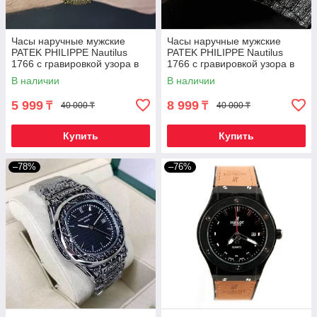
Часы наручные мужские
Часы наручные мужские
PATEK PHILIPPE Nautilus
PATEK PHILIPPE Nautilus
1766 с гравировкой узора в
1766 с гравировкой узора в
восточном стиле {40мм, AA
восточном стиле {40мм, AA
В наличии
В наличии
реплика}
реплика}
5 999
8 999
₸
₸
40 000 ₸
40 000 ₸
Купить
Купить
–78%
–76%