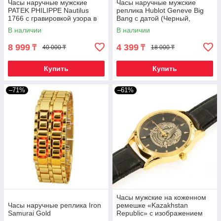
Часы наручные мужские
Часы наручные мужские
PATEK PHILIPPE Nautilus
реплика Hublot Geneve Big
1766 с гравировкой узора в
Bang с датой (Черный,
восточном стиле {40мм, AA
коричневый ремешок)
В наличии
В наличии
реплика}
8 999
4 399
₸
₸
40 000 ₸
18 000 ₸
Купить
Купить
–71%
–61%
Часы мужские на коженном
Часы наручные реплика Iron
ремешке «Kazakhstan
Samurai Gold
Republic» с изображением
герба (Черный в золоте)