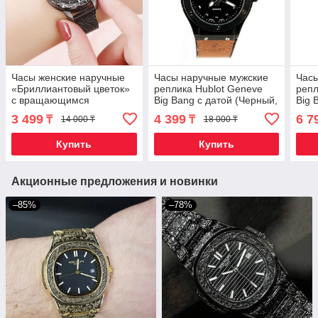
Часы женские наручные
Часы наручные мужские
Часы
«Бриллиантовый цветок»
реплика Hublot Geneve
репл
с вращающимся
Big Bang с датой (Черный,
Big 
циферблатом и
коричневый ремешок)
кори
3 499
4 399
6 7
₸
₸
14 000 ₸
18 000 ₸
магнитным ремешком
(Черный)
Купить
Купить
Акционные предложения и новинки
–85%
–78%