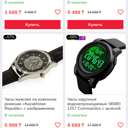
В наличии
В наличии
1 699
5 499
₸
₸
5 900 ₸
14 000 ₸
Купить
Купить
–57%
–50%
Часы мужские на коженном
Часы наручные
ремешке «Kazakhstan
водонепроницаемые SKMEI
Republic» с изображением
1257 Сommandos с зеленой
герба (Черный в серебре)
EL Shinner подсветкой
В наличии
В наличии
(Черная)
5 999
8 699
₸
₸
14 000 ₸
17 500 ₸