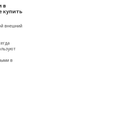
 в
е купить
ой внешний
сегда
ользуют
ными в