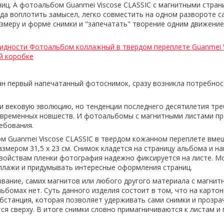
аниц. А фотоальбом Guanmei Viscose CLASSIC с магнитными стра
да воплотить замысел, легко совместить на одном развороте 
змеру и форме снимки и "запечатать" творение одним движение
идности Фотоальбом коллажный в твердом переплете Guanmei 
й коробке
ан первый напечатанный фотоснимок, сразу возникла потребнос
 вековую эволюцию, но тенденции последнего десятилетия тр
овременных новшеств. И фотоальбомы с магнитными листами пр
ребования.
 Guanmei Viscose CLASSIC в твердом кожанном переплете вмещ
змером 31,5 х 23 см. Снимок кладется на страницу альбома и н
свойствам пленки фотография надежно фиксируется на листе. 
ллажи и придумывать интересные оформления страниц.
звание, самих магнитов или любого другого материала с магнит
ьбомах нет. Суть данного изделия состоит в том, что на карто
убстанция, которая позволяет удерживать сами снимки и прозра
ся сверху. В итоге снимки словно примагничиваются к листам и