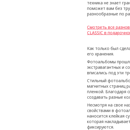
техника не знает гр
поможет вам без тру
разнообразные по ра
Смотреть все разнов
CLASSIC в подарочно
Как только был сдел
его хранения.
Фотоальбомы прошли
экстравагантных и с
вписались под эти т
Стильный фотоальбом
магнитных страниц ра
пленкой. Благодаря 
создавать разные ко
Несмотря на свое на
свойствами в фотоал
наносится клейкая с
которая накладывает
фиксируются.