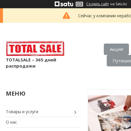
Создать сайт
на Satu.kz
Сейчас у компании нерабо
Акция!
TOTALSALE – 365 дней
Путешес
распродажи
Товары и услуги
О нас