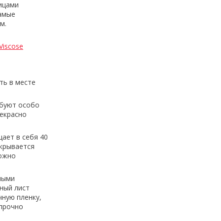
ницами
самые
м.
Viscose
ть в месте
ебуют особо
екрасно
ает в себя 40
акрывается
Можно
ными
нный лист
чную пленку,
 прочно