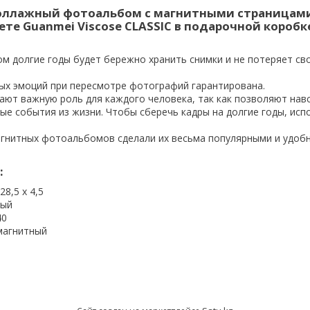
оллажный фотоальбом с магнитными страницами
те Guanmei Viscose CLASSIC в подарочной коробк
м долгие годы будет бережно хранить снимки и не потеряет св
ых эмоций при пересмотре фотографий гарантирована.
ают важную роль для каждого человека, так как позволяют нав
ые события из жизни. Чтобы сберечь кадры на долгие годы, исп
гнитных фотоальбомов сделали их весьма популярными и удоб
:
28,5 х 4,5
дый
40
 магнитный