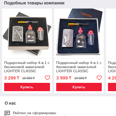
Подобные товары компании
Подарочный набор 4-в-1 с
Подарочный набор 4-в-1 с
Пода
бензиновой зажигалкой
бензиновой зажигалкой
бенз
LIGHTER CLASSIC
LIGHTER CLASSIC
LIG
(Серебряный / AK-47)
(Серебряный / Орёл)
(Зол
3 299
3 999
4 2
₸
₸
10 000 ₸
10 000 ₸
Купить
Купить
О нас
Рейтинг не сформирован