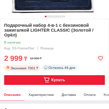
Подарочный набор 4-в-1 с бензиновой
зажигалкой LIGHTER CLASSIC (Золотой /
Орёл)
В наличии
Код: SS-Flame4Set
Розница
2 999
₸
10 000 ₸
Осталось
44 дня
Экономия
7001 ₸
Купить
Описание
Характеристики
Доставка
Оплата
Усл