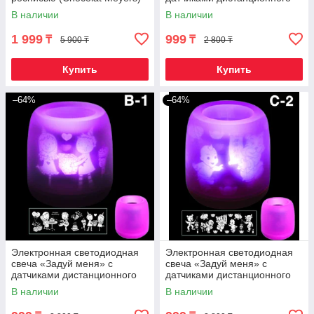
включения (Свидание)
В наличии
В наличии
1 999
999
₸
₸
5 900 ₸
2 800 ₸
Купить
Купить
–64%
–64%
Электронная светодиодная
Электронная светодиодная
свеча «Задуй меня» с
свеча «Задуй меня» с
датчиками дистанционного
датчиками дистанционного
включения (B1 С днем
включения (C2 Малыши)
В наличии
В наличии
рождения)