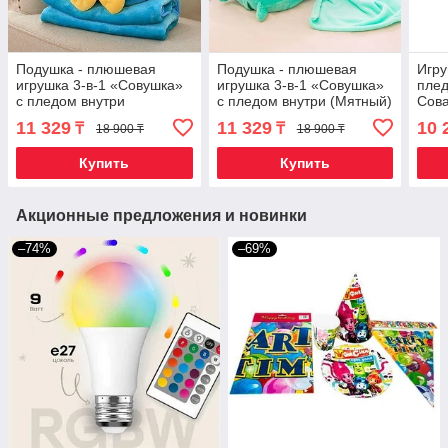
Подушка - плюшевая
Подушка - плюшевая
Игру
игрушка 3-в-1 «Совушка»
игрушка 3-в-1 «Совушка»
пле
с пледом внутри
с пледом внутри (Мятный)
Сова
(Голубой)
Бла
11 329
11 329
10 
₸
₸
18 900 ₸
18 900 ₸
Купить
Купить
Акционные предложения и новинки
–74%
–69%