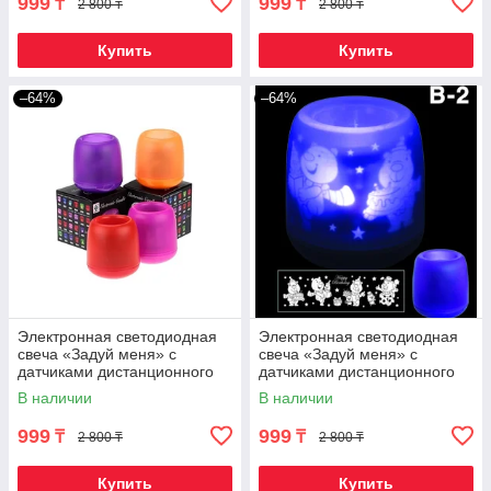
999
999
₸
₸
2 800 ₸
2 800 ₸
Купить
Купить
–64%
–64%
Электронная светодиодная
Электронная светодиодная
свеча «Задуй меня» с
свеча «Задуй меня» с
датчиками дистанционного
датчиками дистанционного
включения (Смайлики)
включения (B2 С днем
В наличии
В наличии
рождения)
999
999
₸
₸
2 800 ₸
2 800 ₸
Купить
Купить