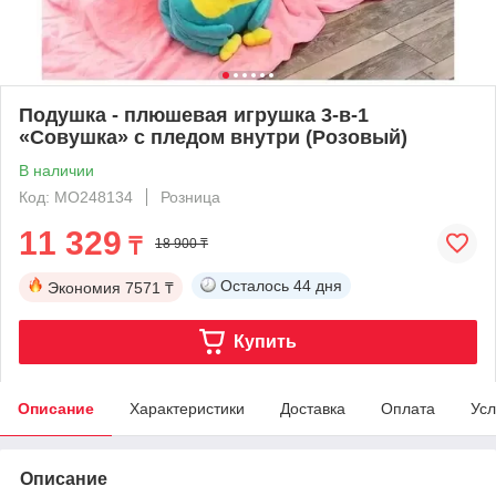
Подушка - плюшевая игрушка 3-в-1
«Совушка» с пледом внутри (Розовый)
В наличии
Код: MO248134
Розница
11 329
₸
18 900 ₸
Осталось
44 дня
Экономия
7571 ₸
Купить
Описание
Характеристики
Доставка
Оплата
Усл
Описание