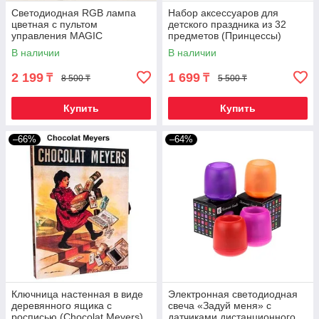
Светодиодная RGB лампа
Набор аксессуаров для
цветная с пультом
детского праздника из 32
управления MAGIC
предметов (Принцессы)
LIGHTING (Е27 / 9W)
В наличии
В наличии
2 199
1 699
₸
₸
8 500 ₸
5 500 ₸
Купить
Купить
–66%
–64%
Ключница настенная в виде
Электронная светодиодная
деревянного ящика с
свеча «Задуй меня» с
росписью (Chocolat Meyers)
датчиками дистанционного