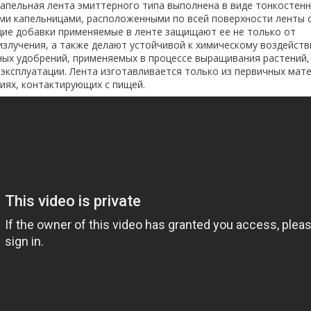
Капельная лента эмиттерного типа выполнена в виде тонкостен
ми капельницами, расположенными по всей поверхности ленты с
ие добавки применяемые в ленте защищают ее не только от
злучения, а также делают устойчивой к химическому воздейств
ных удобрений, применяемых в процессе выращивания растений,
 эксплуатации. Лента изготавливается только из первичных мат
иях, контактирующих с пищей.