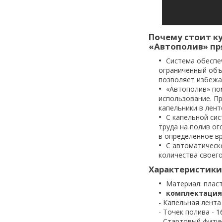
Почему стоит к
«Автополив» пр
Система обеспе
ограниченный объе
позволяет избежа
«Автополив» пом
использование. П
капельники в лент
С капельной си
труда на полив ог
в определенное вр
С автоматическ
количества своего
Характеристики
Материал: плас
комплектация 
- Капельная лента 
- Точек полива - 1
- Стартовый фитин