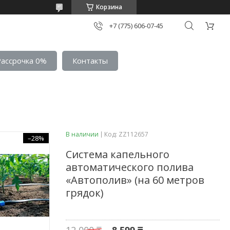
Корзина
+7 (775) 606-07-45
Рассрочка 0%
Контакты
В наличии
Код:
ZZ112657
–28%
Система капельного
автоматического полива
«Автополив» (на 60 метров
грядок)
12 000 ₸
8 599 ₸