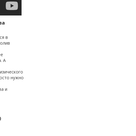
ва
ся в
полив
ее
. А
изического
росто нужно
ва и
)