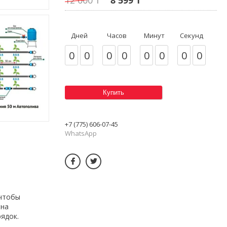
Дней
Часов
Минут
Секунд
0
0
0
0
0
0
0
0
Купить
+7 (775) 606-07-45
WhatsApp
 чтобы
ана
ядок.