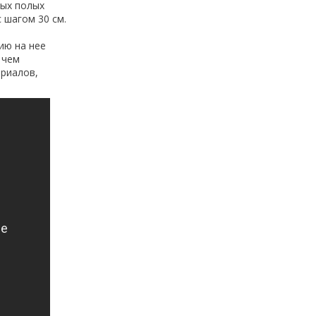
ных полых
 шагом 30 см.
ию на нее
 чем
ериалов,