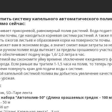
упить систему капельного автоматического поли
ямо сейчас:
чивает прикорневой, равномерный полив растений. Вода подает
м почвы, где находиться корневая система растений. А также 
ть ожогов листьев и образования корки на поверхности почвы.
ожет вам в экономии воды, а значит снизит ваши затраты за н
ри ручном поливе вода вытекает за пределы орошаемого участка
е обеспечивают подачу воды 1,6/ 2,0 литра в час.
стемой вы сэкономите уйму времени. Исключение ежедневного ф
орода. Если раньше вы тратили 1-1,5 часа на полив, то теперь п
емя повернуть кран для подачи воды к системе.
ой капельной системой полива вы добьетесь увеличение качест
 урожая.
:
тик, SD–Tape лента
набора "Автополив-50" (Длина орашаемых грядок - 100 м
- 50 м
66 шт
г "Шланг-Капельная лента" - 3 шт