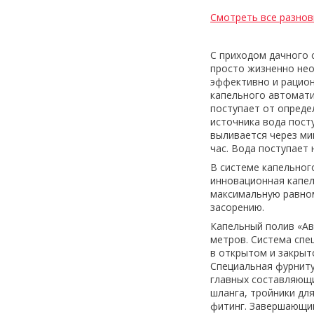
Смотреть все разнов
С приходом дачного 
просто жизненно нео
эффективно и рацион
капельного автомати
поступает от опреде
источника вода пост
выливается через ми
час. Вода поступает 
В системе капельног
инновационная капел
максимальную равном
засорению.
Капельный полив «Ав
метров. Система спе
в открытом и закрыт
Специальная фурниту
главных составляющи
шланга, тройники дл
фитинг. Завершающи