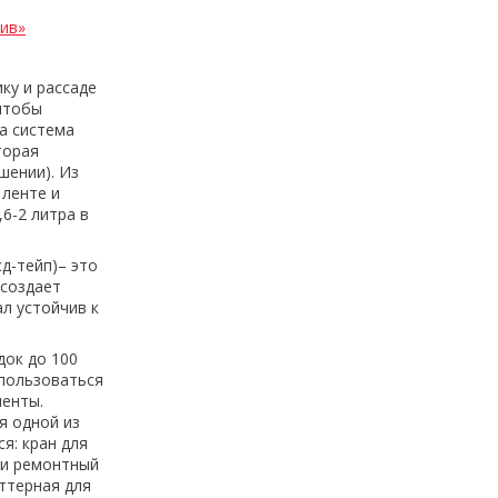
ив»
ку и рассаде
чтобы
а система
торая
шении). Из
 ленте и
6-2 литра в
д-тейп)– это
 создает
л устойчив к
док до 100
спользоваться
ленты.
я одной из
я: кран для
 и ремонтный
ттерная для