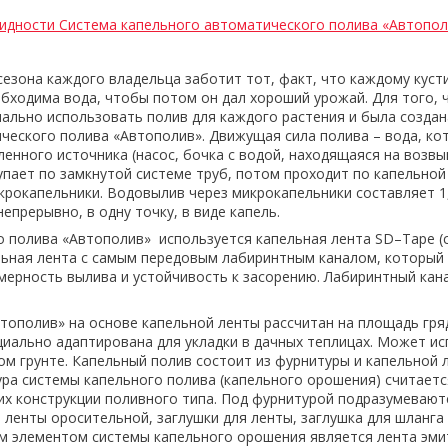
идности Система капельного автоматического полива «Автопол
сезона каждого владельца заботит тот, факт, что каждому кусти
бходима вода, чтобы потом он дал хороший урожай. Для того, 
ально использовать полив для каждого растения и была создан
ческого полива «Автополив». Движущая сила полива – вода, ко
ленного источника (насос, бочка с водой, находящаяся на возвы
упает по замкнутой системе труб, потом проходит по капельной
крокапельники. Водовылив через микрокапельники составляет 1,
непрерывно, в одну точку, в виде капель.
о полива «Автополив» используется капельная лента SD–Tape (с
ьная лента с самым передовым лабиринтным каналом, который
ерность вылива и устойчивость к засорению. Лабиринтный кана
тополив» на основе капельной ленты рассчитан на площадь гря
циально адаптирована для укладки в дачных теплицах. Может и
ом грунте. Капельный полив состоит из фурнитуры и капельной 
ра системы капельного полива (капельного орошения) считаетс
х конструкции поливного типа. Под фурнитурой подразумеваютс
я ленты оросительной, заглушки для ленты, заглушка для шланга
м элементом системы капельного орошения является лента эми