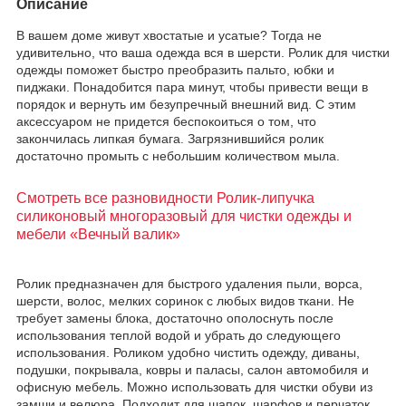
Описание
В вашем доме живут хвостатые и усатые? Тогда не
удивительно, что ваша одежда вся в шерсти. Ролик для чистки
одежды поможет быстро преобразить пальто, юбки и
пиджаки. Понадобится пара минут, чтобы привести вещи в
порядок и вернуть им безупречный внешний вид. С этим
аксессуаром не придется беспокоиться о том, что
закончилась липкая бумага. Загрязнившийся ролик
достаточно промыть с небольшим количеством мыла.
Смотреть все разновидности Ролик-липучка
силиконовый многоразовый для чистки одежды и
мебели «Вечный валик»
Ролик предназначен для быстрого удаления пыли, ворса,
шерсти, волос, мелких соринок с любых видов ткани. Не
требует замены блока, достаточно ополоснуть после
использования теплой водой и убрать до следующего
использования. Роликом удобно чистить одежду, диваны,
подушки, покрывала, ковры и паласы, салон автомобиля и
офисную мебель. Можно использовать для чистки обуви из
замши и велюра. Подходит для шапок, шарфов и перчаток.