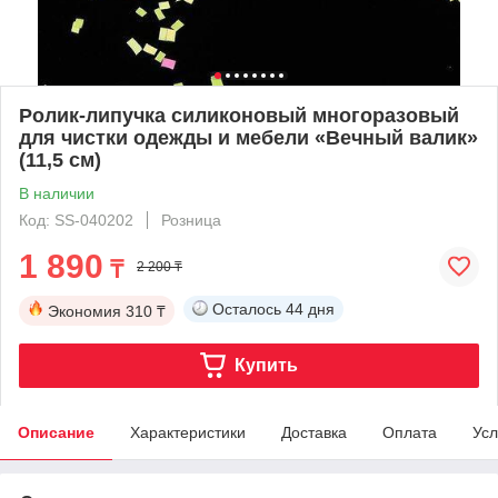
Ролик-липучка силиконовый многоразовый
для чистки одежды и мебели «Вечный валик»
(11,5 см)
В наличии
Код: SS-040202
Розница
1 890
₸
2 200 ₸
Осталось
44 дня
Экономия
310 ₸
Купить
Описание
Характеристики
Доставка
Оплата
Усл