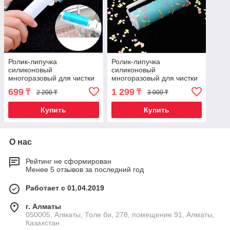
Ролик-липучка
Ролик-липучка
силиконовый
силиконовый
многоразовый для чистки
многоразовый для чистки
одежды и мебели
одежды и мебели
699
1 299
₸
₸
2 200 ₸
3 000 ₸
«Вечный валик»
«Вечный валик» (17,5 см)
(Карманный)
Купить
Купить
О нас
Рейтинг не сформирован
Менее 5 отзывов за последний год
Работает с 01.04.2019
г. Алматы
050005, Алматы, Толе би, 278, помещение 91, Алматы,
Казахстан