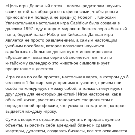
«Цель игры Денежный поток – помочь родителям научить
своих детей так обращаться с финансами, чтобы деньги
приносили им пользу, а не вред»(с) Роберт Т. Кийосаки
Увлекательная настольная игра Cashflow была создана в
далеком 1997 году автором мирового бестселлера «Богатый
папа, бедный папа» Робертом Кийосаки. Данная игра
является не просто развлечением, а самым настоящим
учебным пособием, которое позволяет научиться
зарабатывать большие деньги путем инвестирования.
«Крысиная» тематика серии объясняется тем, что по
китайскому календарю это животное символизирует
процветание и достаток.
Игра сама по себе простая, настольная карта, в котором до 8
человек и 1 банкир, могут принимать участие, причем они
особо не конкурируют между собой, а только стимулируют
друг друга для некоторых действий! Игра настроена, как в
обычной жизни, участник становиться специалистом в
определенной профессии, что указано на карточке, которая
выдается каждому игроку.
Суметь вовремя отреагировать, купить и продать нужные
объекты, вырастить себе арендный бизнес и сдавать
квартиры, дуплексы, создавать бизнесы, все это осваивается