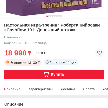
Настольная игра-тренинг Роберта Кийосаки
«Cashflow 101: Денежный поток»
В наличии
Код: SS-СF101
Розница
18 990
₸
32 120 ₸
Осталось
44 дня
Экономия
13130 ₸
Купить
Описание
Характеристики
Доставка
Оплата
Усл
Описание