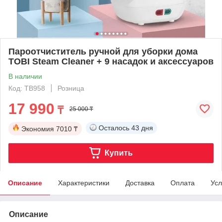
Пароотчиститель ручной для уборки дома
TOBI Steam Cleaner + 9 насадок и аксессуаров
В наличии
Код: TB958
Розница
17 990
₸
25 000 ₸
Осталось
43 дня
Экономия
7010 ₸
Купить
Описание
Характеристики
Доставка
Оплата
Усл
Описание