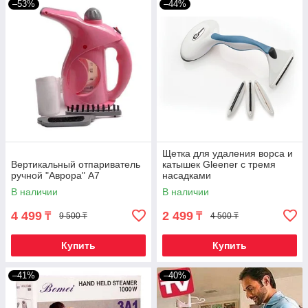
–53%
–44%
Щетка для удаления ворса и
Вертикальный отпариватель
катышек Gleener с тремя
ручной "Аврора" А7
насадками
В наличии
В наличии
4 499
2 499
₸
₸
9 500 ₸
4 500 ₸
Купить
Купить
–41%
–40%