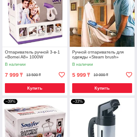
Отпариватель ручной 3-в-1
Ручной отпариватель для
«Bomei A8» 1000W
одежды «Steam brush»
В наличии
В наличии
7 999
5 999
₸
₸
13 500 ₸
10 000 ₸
Купить
Купить
–39%
–33%