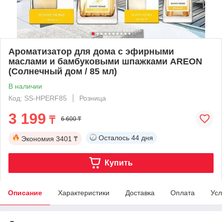
Ароматизатор для дома с эфирными
маслами и бамбуковыми шпажками AREON
(Солнечный дом / 85 мл)
В наличии
Код: SS-HPERF85
Розница
3 199
₸
6 600 ₸
Осталось
44 дня
Экономия
3401 ₸
Купить
Описание
Характеристики
Доставка
Оплата
Усл