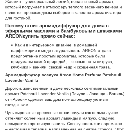
Жасмин – универсальный легкий, ненавязчивый аромат,
который погружает в атмосферу теплого весеннего вечера и
является превосходным выбором в качестве ароматизатора
для гостиной.
Почему стоит аромадиффузор для дома с
эфирными маслами и бамбуковыми шпажками
AREONкупить прямо сейчас:
Как и в интерьерном дизайне, в домашней
парфюмерии в моде натуральность. AREON отдают
предпочтение простым ароматам, которые были
придуманы самой природой, – сочные ноты цитруса,
клубники и ванили, свежий кедр и скошенная трава.
Аромадиффузор воздуха Areon Home Perfume Patchouli
Lavender Vanilla
Дорогой, женственный и даже несколько сентиментальный
аромат Patchouli Lavender Vanilla (Пачули - Лаванда - Ваниль)
от «Ареон» сделает ваш дом по-настоящему уютным
гнездышком.
Чуть сыроватые древесные нотки пачули как нельзя лучше
оттеняют солнечный аромат лаванды и мягкую, сладкую,
невыразимо эротичную ваниль. Совокупность этих ароматов
– настоящая терапия, направленная на снятие стресса. Этот