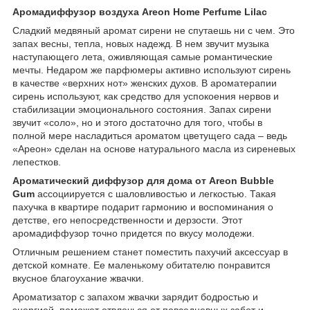
Аромадиффузор воздуха Areon Home Perfume Lilac
Сладкий медвяный аромат сирени не спутаешь ни с чем. Это
запах весны, тепла, новых надежд. В нем звучит музыка
наступающего лета, оживляющая самые романтические
мечты. Недаром же парфюмеры активно используют сирень
в качестве «верхних нот» женских духов. В ароматерапии
сирень используют, как средство для успокоения нервов и
стабилизации эмоционального состояния. Запах сирени
звучит «соло», но и этого достаточно для того, чтобы в
полной мере насладиться ароматом цветущего сада – ведь
«Ареон» сделан на основе натурального масла из сиреневых
лепестков.
Ароматический диффузор для дома от Areon Bubble
Gum
ассоциируется с шаловливостью и легкостью. Такая
пахучка в квартире подарит гармонию и воспоминания о
детстве, его непосредственности и дерзости. Этот
аромадиффузор точно придется по вкусу молодежи.
Отличным решением станет поместить пахучий аксессуар в
детской комнате. Ее маленькому обитателю понравится
вкусное благоухание жвачки.
Ароматизатор с запахом жвачки зарядит бодростью и
энергией, поможет отвлечься от повседневных забот и