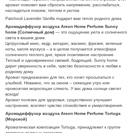
аромат поможет вам сбросить напряжение, расслабиться,
насладиться покоем, теплом и уютом.
Patchouli Lavender Vanilla подарит вам тепло родного дома.
Аромадиффузор воздуха Areon Home Perfume Sunny
home (Солнечный дом)
— это ощущение уюта и солнечного
света в вашем доме.
Цитрусовый микс, кедр, кипарис, жасмин, фрезия, зеленые
ноты, капля мускуса – а в целом получается атмосфера
солнечного теплого дня, яркое позитивное настроение.
Теплый и одновременно свежий, бодрящий, Sunny home
дарит уверенность в себе, чувство безопасности и любви к
родному дому.
Аромат предназначен для тех, кто хочет просыпаться с
улыбкой. Неважно, что за окном – сияющее утро или
промозглая моросящая слякоть. У вас дома солнце светит
всегда!
Аромат полезен для здоровья, существенно улучшает
настроение, вселяет чувство спокойствия и умиротворения.
Аромадиффузор воздуха Areon Home Perfume Tortuga
(Морской)
Ароматическая композиция Tortuga, принадлежит к группе
древесно-водяных ароматов.