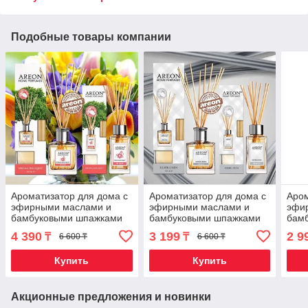
Подобные товары компании
Ароматизатор для дома с
Ароматизатор для дома с
Аром
эфирными маслами и
эфирными маслами и
эфи
бамбуковыми шпажками
бамбуковыми шпажками
бам
AREON (Весенний букет /
AREON (Серебристое
ARE
4 390
3 199
2 9
₸
₸
6 600 ₸
6 600 ₸
85 мл)
бельё / 85 мл)
/ 85
Купить
Купить
Акционные предложения и новинки