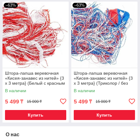
–63%
–63%
Штора-лапша веревочная
Штора-лапша веревочная
«Кисея-занавес из нитей» {3
«Кисея-занавес из нитей» {3
x 3 метра} (Белый с красным
x 3 метра} (Триколор / без
/ без декора)
декора)
В наличии
В наличии
5 499
5 499
₸
₸
15 000 ₸
15 000 ₸
Купить
Купить
О нас