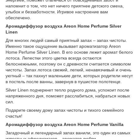
напомнит о том, что нет ничего приятнее детского смеха,
улыбок и беззаботности. Игривое настроение вам
обеспечено.
Аромадиффузор воздуха Areon Home Perfume Silver
Linen
Для многих людей самый приятный запах – запах чистоты.
Именно такое ощущение вызывает ароматизатор Areon
Home Perfume Silver Linen. В его основе лежит аромат белого
лотоса. Лепестки этого цветка всегда остаются
белоснежными, поэтому он с древности считается символом
чистоты. Запах лотоса свежий, легкий, ненавязчивый и очень
уютный – так пахнут маленькие дети, которых родители несут
в постель после ванны, завернув в пушистое полотенце.
Silver Linen подчеркнет тепло родного дома, успокоит после
напряженного дня, поможет расслабиться, набраться новых
сил.
Подарите своему дому запах чистоты и тихого семейного
счастья!
Аромадиффузор воздуха Areon Home Perfume Vanilla
Загадочный и легендарный запах ванили, это один из самых
известных афродизиаков – ароматов любви.