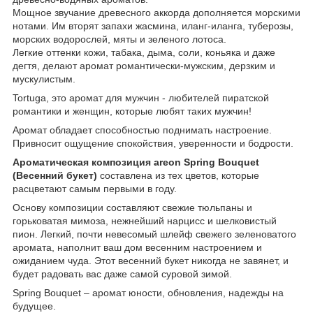
Мощное звучание древесного аккорда дополняется морскими
нотами. Им вторят запахи жасмина, иланг-иланга, туберозы,
морских водорослей, мяты и зеленого лотоса.
Легкие оттенки кожи, табака, дыма, соли, коньяка и даже
дегтя, делают аромат романтически-мужским, дерзким и
мускулистым.
Tortuga, это аромат для мужчин - любителей пиратской
романтики и женщин, которые любят таких мужчин!
Аромат обладает способностью поднимать настроение.
Привносит ощущение спокойствия, уверенности и бодрости.
Ароматическая композиция areon Spring Bouquet
(Весенний букет)
составлена из тех цветов, которые
расцветают самым первыми в году.
Основу композиции составляют свежие тюльпаны и
горьковатая мимоза, нежнейший нарцисс и шелковистый
пион. Легкий, почти невесомый шлейф свежего зеленоватого
аромата, наполнит ваш дом весенним настроением и
ожиданием чуда. Этот весенний букет никогда не завянет, и
будет радовать вас даже самой суровой зимой.
Spring Bouquet – аромат юности, обновления, надежды на
будущее.