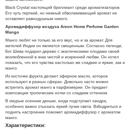
Black Crystal настоящий бриллиант среди ароматизаторов.
Его чуть терпкий, но нежный обволакивающий аромат не
оставляет равнодушным никого.
Аромадиффузор воздуха Areon Home Perfume Garden
Mango
Манго любят не только за его вкус, но и за аромат. Для
жителей Индии он является священным. Согласно легенде,
Бог Шива подарил дерево с экзотическими плодами своей
возлюбленной в знак чистой и искренней любви. Он хотел
показать, что его чувства настолько же сладкие и яркие, как и
манго.
Из косточек фрукта делают эфирное масло, которое
используют в разных сферах. Довольно часто можно
встретить аромат манго в парфюмерии. Он придает
композиции тропические нотки со сладким оттенком.
В хмурые осенние деньки, когда подступает хандра,
особенно важно отыскать яркий лучик света. Взбодриться и
поднять настроение поможет аромадиффузор с ароматом
манго.
Характеристики: