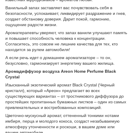
Ванильный запах заставляет вас почувствовать себя в
безопасности, успокаивает, ликвидирует раздражение и гнев,
создает обстановку доверия. Дарит покой, гармонию,
ощущение радости жизни.
Ароматерапевты уверяют, что запах ванили улучшают память
и повышает способность человека к концентрации.
Согласитесь, это совсем не лишние качества для тех, кто
находится за рулем автомобиля!
А если речь идет о домашнем ароматизаторе – то он,
безусловно, гармонизирует энергетику вашего жилища.
Аромадиффузор воздуха Areon Home Perfume Black
Crystal
Изысканный экзотический аромат Black Crystal (Черный
кристалл), который «Ареон» предлагает во всех
существующих вариантах – от тростникового диффузора до
простейших пропитанных бумажных листков – один из самых
привлекательных и востребованных композиций.
Цветочно-мускусный аромат, оттененный тонкими нотами
имбиря, перца и молодого кокоса, создаст незабываемую
атмосферу утонченности и роскоши, в вашем доме или
вашем автомобиле.