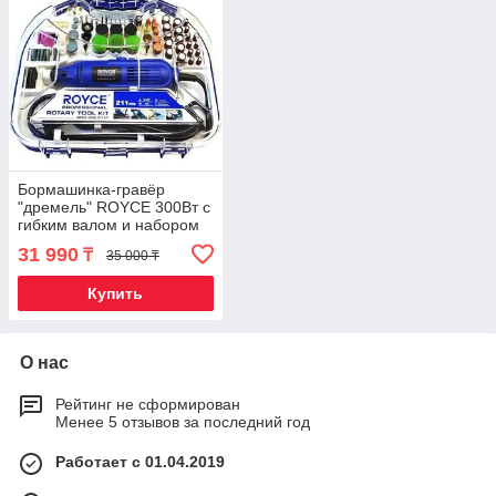
Бормашинка-гравёр
"дремель" ROYCE 300Вт с
гибким валом и набором
насадок [211 предметов]
31 990
₸
35 000 ₸
RMG300-211T
Купить
О нас
Рейтинг не сформирован
Менее 5 отзывов за последний год
Работает с 01.04.2019