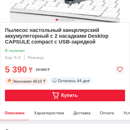
Пылесос настольный канцелярский
аккумуляторный с 2 насадками Desktop
CAPSULE compact с USB-зарядкой
В наличии
Код: K-6
Розница
5 390
₸
10 000 ₸
Осталось
44 дня
Экономия
4610 ₸
Купить
Описание
Характеристики
Доставка
Оплата
Усл