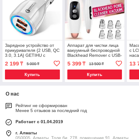
Зарядное устройство от
Аппарат для чистки лица
Мас
прикуривателя {2 USB, QC
вакуумный беспроводной
с LC
3.0, 3.1A} GETIHU с
Blackhead Remover с USB-
наса
подсветкой и быстрой
зарядкой + 6 насадок
GUN 
2 199
5 399
13 
₸
₸
5 000 ₸
13 500 ₸
зарядкой (Белый)
заря
Купить
Купить
О нас
Рейтинг не сформирован
Менее 5 отзывов за последний год
Работает с 01.04.2019
г. Алматы
050005, Алматы, Толе би, 278, помещение 91, Алматы,