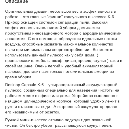
Описание
Оригинальный дизайн, небольшой вес и эффективность в
работе – это главные "фишки" капсульного пылесоса K-6.
Прибор оснащен системой сепарации пыли. Высокая
эффективность выполняемой уборки достигается
присутствием инновационного мотора с аэродинамическими
лопастями. С его помощью образуются идеальные потоки
воздуха, способные захватить максимальное количество
пыли при минимальном энергопотреблении. Вы можете
использовать данный пылесос как у себя дома: (
пропылесосить мебель, шкаф, диван, кресло, стулья ) так и в
своей машине. Очень легкий и удобный аккумуляторный
пылесос, доставит вам только положительные эмоции во
время уборки.
Desktop Capsule K-6 – ультрапортативный аккумуляторный
пылесос, созданный специально для наведения чистоты на
рабочем месте в офисе или дома. Устройство выполнено в
изящном цилиндрическом корпусе, который удобно лежит в
руке и отлично выглядит. А встроенный аккумулятор делает
его независимым от розеток.
Ручной мини-пылесос отлично подходит для локальной
чистки. Он быстро уберет рассыпавшуюся крупу, пепел,