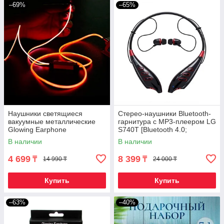
–69%
–65%
Наушники светящиеся
Стерео-наушники Bluetooth-
вакуумные металлические
гарнитура с MP3-плеером LG
Glowing Earphone
S740T [Bluetooth 4.0;
(Оранжевый)
MP3/WMA; MicroSD]
В наличии
В наличии
4 699
8 399
₸
₸
14 990 ₸
24 000 ₸
Купить
Купить
–63%
–40%