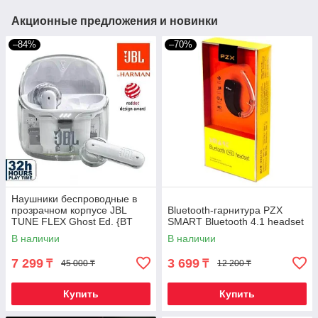
Акционные предложения и новинки
–84%
–70%
Наушники беспроводные в
прозрачном корпусе JBL
Bluetooth-гарнитура PZX
TUNE FLEX Ghost Ed. {BT
SMART Bluetooth 4.1 headset
5.2, шумоподавление,
В наличии
В наличии
влагозащита, до 32
7 299
3 699
₸
₸
45 000 ₸
12 200 ₸
Купить
Купить