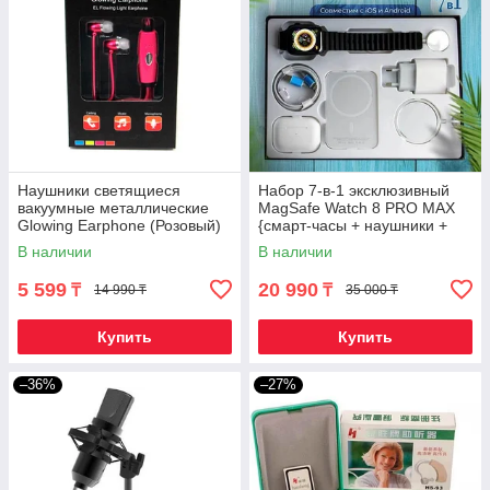
Наушники светящиеся
Набор 7-в-1 эксклюзивный
вакуумные металлические
MagSafe Watch 8 PRO MAX
Glowing Earphone (Розовый)
{смарт-часы + наушники +
powerbank + зарядки}
В наличии
В наличии
(Черный)
5 599
20 990
₸
₸
14 990 ₸
35 000 ₸
Купить
Купить
–36%
–27%