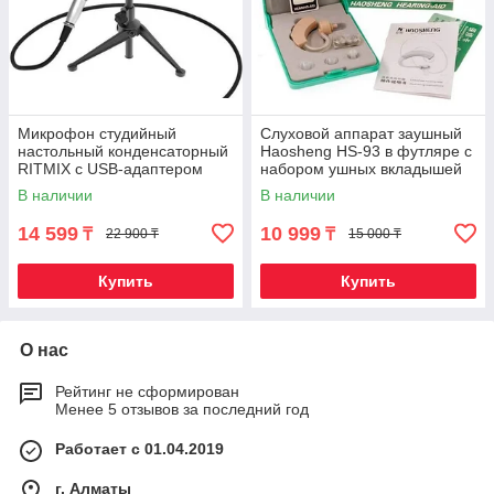
Микрофон студийный
Слуховой аппарат заушный
настольный конденсаторный
Haosheng HS-93 в футляре с
RITMIX с USB-адаптером
набором ушных вкладышей
RDM-160
В наличии
В наличии
14 599
10 999
₸
₸
22 900 ₸
15 000 ₸
Купить
Купить
О нас
Рейтинг не сформирован
Менее 5 отзывов за последний год
Работает с 01.04.2019
г. Алматы