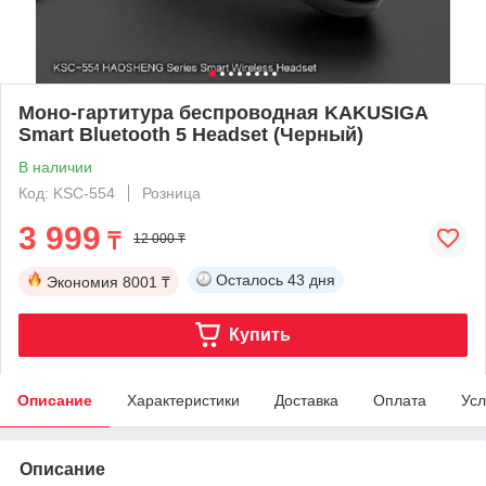
Моно-гартитура беспроводная KAKUSIGA
Smart Bluetooth 5 Headset (Черный)
В наличии
Код: KSC-554
Розница
3 999
₸
12 000 ₸
Осталось
43 дня
Экономия
8001 ₸
Купить
Описание
Характеристики
Доставка
Оплата
Усл
Описание