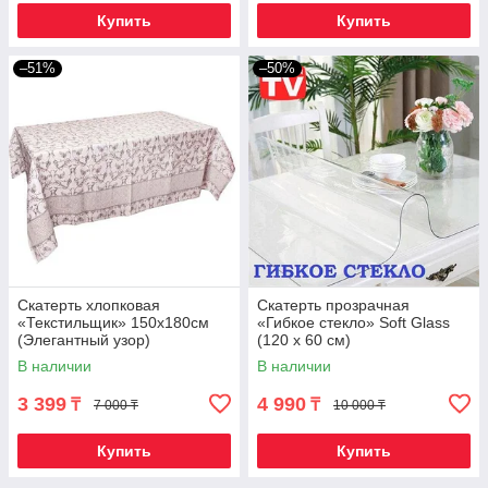
Купить
Купить
–51%
–50%
Скатерть хлопковая
Скатерть прозрачная
«Текстильщик» 150x180см
«Гибкое стекло» Soft Glass
(Элегантный узор)
(120 х 60 см)
В наличии
В наличии
3 399
4 990
₸
₸
7 000 ₸
10 000 ₸
Купить
Купить