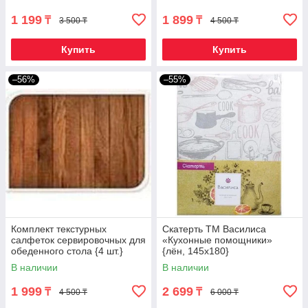
1 199
1 899
₸
₸
3 500 ₸
4 500 ₸
Купить
Купить
–56%
–55%
Комплект текстурных
Скатерть ТМ Василиса
салфеток сервировочных для
«Кухонные помощники»
обеденного стола {4 шт.}
{лён, 145х180}
(Сосна)
В наличии
В наличии
1 999
2 699
₸
₸
4 500 ₸
6 000 ₸