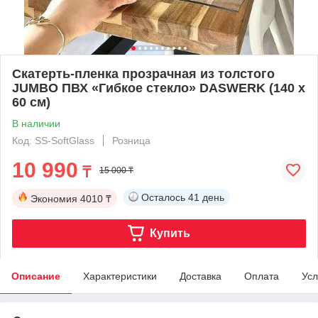
Скатерть-пленка прозрачная из толстого
JUMBO ПВХ «Гибкое стекло» DASWERK (140 х
60 см)
В наличии
Код: SS-SoftGlass
Розница
10 990
₸
15 000 ₸
Осталось
41 день
Экономия
4010 ₸
Купить
Описание
Характеристики
Доставка
Оплата
Усл