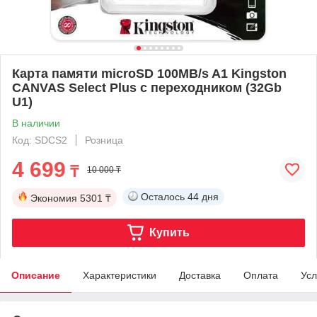
Карта памяти microSD 100MB/s A1 Kingston
CANVAS Select Plus с переходником (32Gb
U1)
В наличии
Код: SDCS2
Розница
4 699
₸
10 000 ₸
Осталось
44 дня
Экономия
5301 ₸
Купить
Описание
Характеристики
Доставка
Оплата
Усл