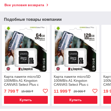
Все условия возврата
Подобные товары компании
Карта памяти microSD
Карта памяти microSD
Карт
100MB/s A1 Kingston
100MB/s A1 Kingston
100M
CANVAS Select Plus с
CANVAS Select Plus с
CANV
переходником (64Gb U1)
переходником (128Gb U1)
пере
7 799
11 999
19 
₸
₸
15 000 ₸
20 000 ₸
Купить
Купить