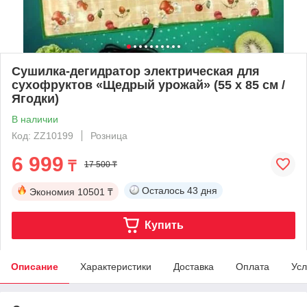
Сушилка-дегидратор электрическая для
сухофруктов «Щедрый урожай» (55 х 85 см /
Ягодки)
В наличии
Код: ZZ10199
Розница
6 999
₸
17 500 ₸
Осталось
43 дня
Экономия
10501 ₸
Купить
Описание
Характеристики
Доставка
Оплата
Усл