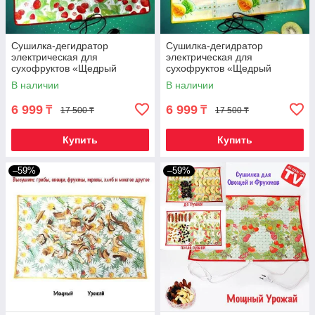
Сушилка-дегидратор
Сушилка-дегидратор
электрическая для
электрическая для
сухофруктов «Щедрый
сухофруктов «Щедрый
урожай» (55 х 85 см /
урожай» (55 х 85 см /
В наличии
В наличии
Земляника)
Листики)
6 999
6 999
₸
₸
17 500 ₸
17 500 ₸
Купить
Купить
–59%
–59%