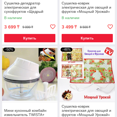
Сушилка-дегидратор
Сушилка-коврик
электрическая для
электрическая для овощей и
сухофруктов «Щедрый
фруктов «Мощный Урожай»
урожай» (55 х 33 см /
(55 х 33 см)
В наличии
В наличии
Ромашки)
3 699
3 499
₸
₸
9 000 ₸
8 500 ₸
Купить
Купить
–50%
–46%
Сушилка-коврик
Мини кухонный комбайн
электрическая для овощей и
измельчитель TWISTA+
фруктов «Мощный Урожай»