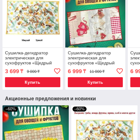
Сушилка-дегидратор
Сушилка-дегидратор
Суши
электрическая для
электрическая для
элек
сухофруктов «Щедрый
сухофруктов «Щедрый
сух
урожай» (55 х 33 см /
урожай» (55 х 85 см /
урож
3 699
6 999
6 9
₸
₸
9 000 ₸
11 000 ₸
Ромашки)
Сердце)
Ром
Купить
Купить
Акционные предложения и новинки
–60%
–60%