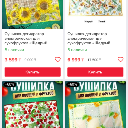
Сушилка-дегидратор
Сушилка-дегидратор
электрическая для
электрическая для
сухофруктов «Щедрый
сухофруктов «Щедрый
урожай» (55 х 33 см /
урожай» (55 х 85 см /
В наличии
В наличии
Подсолнухи)
Ромашки)
3 599
6 999
₸
₸
9 000 ₸
17 500 ₸
Купить
Купить
–60%
–60%