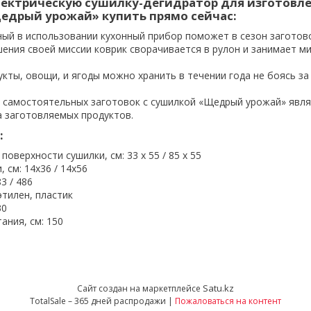
лектрическую сушилку-дегидратор для изготовл
едрый урожай» купить прямо сейчас:
ный в использовании кухонный прибор поможет в сезон заготово
шения своей миссии коврик сворачивается в рулон и занимает м
кты, овощи, и ягоды можно хранить в течении года не боясь за
самостоятельных заготовок с сушилкой «Щедрый урожай» явля
а заготовляемых продуктов.
:
поверхности сушилки, см: 33 х 55 / 85 х 55
 см: 14х36 / 14х56
83 / 486
тилен, пластик
30
ания, см: 150
Satu.kz
Сайт создан на маркетплейсе
TotalSale – 365 дней распродажи |
Пожаловаться на контент