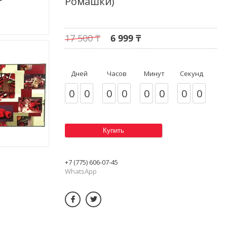
Ромашки)
17 500 ₸
6 999 ₸
Дней
Часов
Минут
Секунд
0
0
0
0
0
0
0
0
Купить
+7 (775) 606-07-45
WhatsApp