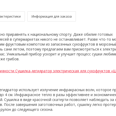
актеристики
Информация для заказа
но приравнять к национальному спорту. Даже обилие готовых
сей в супермаркетах никого не останавливает. Разве что-то 
им фруктовым компотом из запасенных сухофруктов в морозный
вь сани летом, поэтому предлагаем вам присмотреться к электр
час. Уникальный прибор ускорит и улучшит процесс сушки люби
даже грибов.
идности Сушилка-дегидратор электрическая для сухофруктов «
егидратор использует излучение инфракрасных волн, которое п
 до 4 см. Инфракрасное тепло в разы эффективнее и экономичнее
й. Сушилка в виде красочной скатерти позволяет наблюдать за
в. После завершения заготовочных работ, сушилку легко проте
 рулон до следующего сезона.