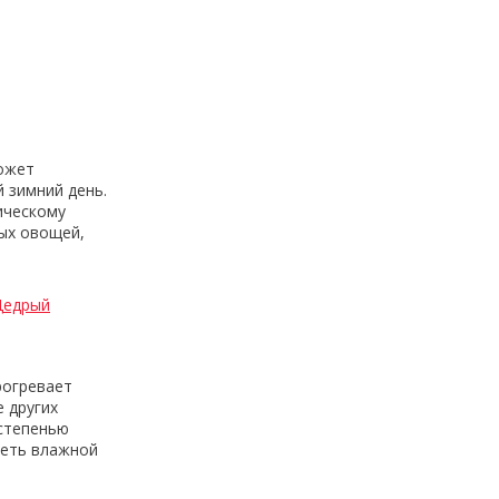
может
 зимний день.
ическому
мых овощей,
Щедрый
рогревает
 других
 степенью
реть влажной