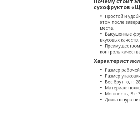
Почему стоит э
сухофруктов «Щ
Простой и удоб
этом после завер
места.
Высушенные фру
вкусовых качеств.
Преимуществом 
контроль качеств
Характеристики
Размер рабочей 
Размер упаковки,
Вес брутто, г: 2
Материал: полиэ
Мощность, Вт: 
Длина шнура пит