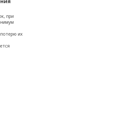
ения
к, при
инимум
 потерю их
ется