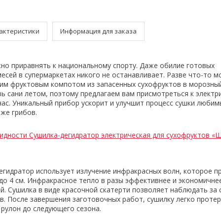
актеристики
Информация для заказа
но приравнять к национальному спорту. Даже обилие готовых
сей в супермаркетах никого не останавливает. Разве что-то 
им фруктовым компотом из запасенных сухофруктов в морозный
вь сани летом, поэтому предлагаем вам присмотреться к электр
час. Уникальный прибор ускорит и улучшит процесс сушки люби
даже грибов.
идности Сушилка-дегидратор электрическая для сухофруктов «
егидратор использует излучение инфракрасных волн, которое п
 до 4 см. Инфракрасное тепло в разы эффективнее и экономичнее
й. Сушилка в виде красочной скатерти позволяет наблюдать за
в. После завершения заготовочных работ, сушилку легко проте
 рулон до следующего сезона.