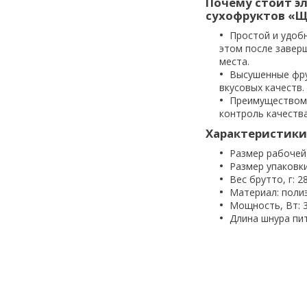
Почему стоит э
сухофруктов «Щ
Простой и удоб
этом после завер
места.
Высушенные фру
вкусовых качеств.
Преимуществом 
контроль качеств
Характеристики
Размер рабочей 
Размер упаковки,
Вес брутто, г: 2
Материал: полиэ
Мощность, Вт: 
Длина шнура пит