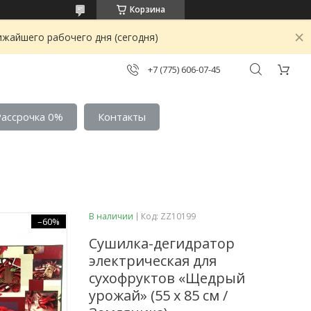
Корзина
ижайшего рабочего дня (сегодня)
+7 (775) 606-07-45
Рассрочка 0%
Контакты
В наличии
Код:
ZZ10199
–60%
Сушилка-дегидратор
электрическая для
сухофруктов «Щедрый
урожай» (55 х 85 см /