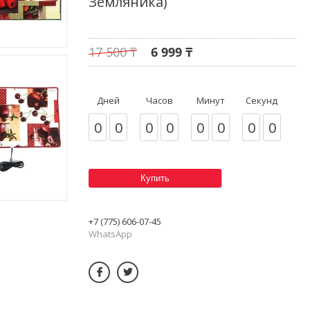
Земляника)
17 500 ₸
6 999 ₸
Дней
Часов
Минут
Секунд
0
0
0
0
0
0
0
0
Купить
+7 (775) 606-07-45
WhatsApp