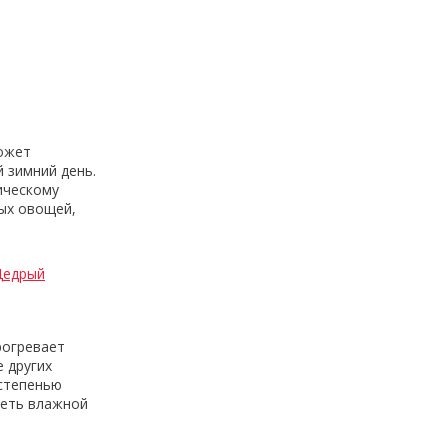
может
 зимний день.
ическому
мых овощей,
Щедрый
рогревает
 других
 степенью
реть влажной