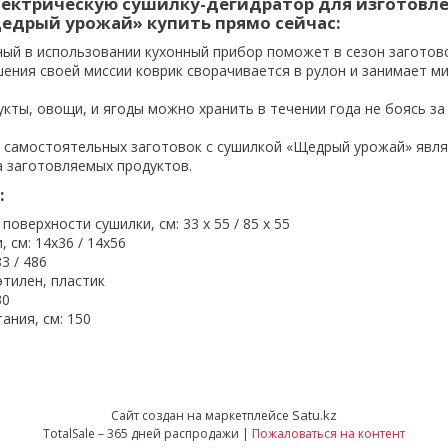
лектрическую сушилку-дегидратор для изготовл
едрый урожай» купить прямо сейчас:
ный в использовании кухонный прибор поможет в сезон заготово
шения своей миссии коврик сворачивается в рулон и занимает м
кты, овощи, и ягоды можно хранить в течении года не боясь за
самостоятельных заготовок с сушилкой «Щедрый урожай» явля
а заготовляемых продуктов.
:
поверхности сушилки, см: 33 х 55 / 85 х 55
 см: 14х36 / 14х56
83 / 486
тилен, пластик
30
ания, см: 150
Satu.kz
Сайт создан на маркетплейсе
TotalSale – 365 дней распродажи |
Пожаловаться на контент