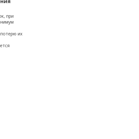
ения
к, при
инимум
 потерю их
ется