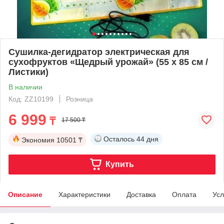
Сушилка-дегидратор электрическая для
сухофруктов «Щедрый урожай» (55 х 85 см /
Листики)
В наличии
Код: ZZ10199
Розница
6 999
₸
17 500 ₸
Осталось
44 дня
Экономия
10501 ₸
Купить
Описание
Характеристики
Доставка
Оплата
Усл