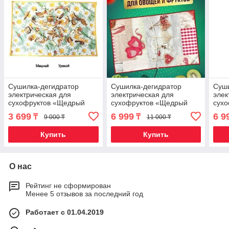
Сушилка-дегидратор
Сушилка-дегидратор
Суши
электрическая для
электрическая для
элек
сухофруктов «Щедрый
сухофруктов «Щедрый
сух
урожай» (55 х 33 см /
урожай» (55 х 85 см /
урож
3 699
6 999
6 9
₸
₸
9 000 ₸
11 000 ₸
Ромашки)
Сердце)
Ягод
Купить
Купить
О нас
Рейтинг не сформирован
Менее 5 отзывов за последний год
Работает с 01.04.2019