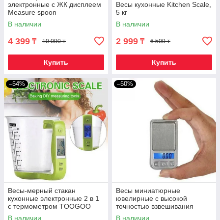
электронные с ЖК дисплеем
Весы кухонные Kitchen Scale,
Measure spoon
5 кг
В наличии
В наличии
4 399
2 999
₸
₸
10 000 ₸
6 500 ₸
Купить
Купить
–54%
–50%
Весы-мерный стакан
Весы миниатюрные
кухонные электронные 2 в 1
ювелирные с высокой
с термометром TOOGOO
точностью взвешивания
{600мл, до 1 кг}
microScale в чехле {LCD
В наличии
В наличии