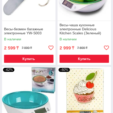
Весы-чаша кухонные
Весы-безмен багажные
электронные Delicious
электронные YW-S003
Kitchen Scales (Зеленый)
В наличии
В наличии
2 599
2 999
₸
₸
7 000 ₸
7 800 ₸
Купить
Купить
–62%
–60%