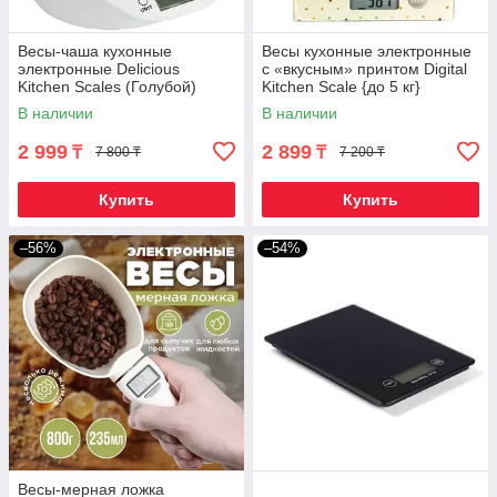
Весы-чаша кухонные
Весы кухонные электронные
электронные Delicious
с «вкусным» принтом Digital
Kitchen Scales (Голубой)
Kitchen Scale {до 5 кг}
(Пироженка)
В наличии
В наличии
2 999
2 899
₸
₸
7 800 ₸
7 200 ₸
Купить
Купить
–56%
–54%
Весы-мерная ложка