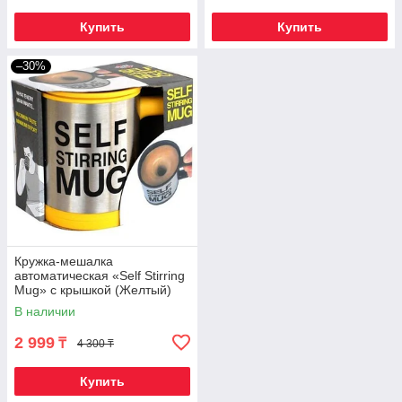
Купить
Купить
–30%
Кружка-мешалка
автоматическая «Self Stirring
Mug» с крышкой (Желтый)
В наличии
2 999
₸
4 300 ₸
Купить