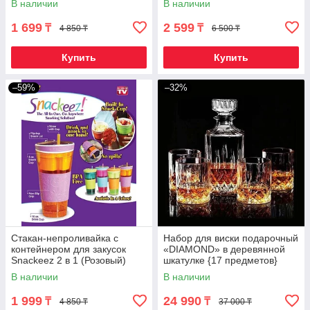
В наличии
В наличии
1 699
2 599
₸
₸
4 850 ₸
6 500 ₸
Купить
Купить
–59%
–32%
Стакан-непроливайка c
Набор для виски подарочный
контейнером для закусок
«DIAMOND» в деревянной
Snackeez 2 в 1 (Розовый)
шкатулке {17 предметов}
В наличии
В наличии
1 999
24 990
₸
₸
4 850 ₸
37 000 ₸