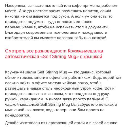
Наверняка, вы часто пьете чай или кофе прямо на рабочем
месте. И когда настает время размешать напиток, ложки
никогда не оказывается под рукой. А если уж она есть, то
приходится подумать, куда положить ее после
перемешивания, чтобы не испачкать стол и документы.
Благодаря современным технологиям и находчивости
изобретателей вы сможете навсегда забыть о ложках!
Смотреть все разновидности Кружка-мешалка
автоматическая «Self Stirring Mug» с крышкой
Кружка-мешалка Self Stirring Mug — это девайс, который
облегчит жизнь многим офисным работникам. Ведь порой так
сложно найти в офисе чистую чайную ложку, чтобы
размешать в чашке столь необходимый утром кофе. Вот и
приходится пользоваться всем, что попадется под руку:
ручкой, карандашом, а иногда даже просто пальцем! С
чашкой-мешалкой Self Stirring Mug Вы забудете о поисках и
мытье чайных ложек, ведь теперь они Вам просто не
понадобятся.
Девайс изготовлен из нержавеющей стали и в своей основе