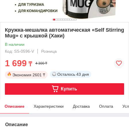
Кружка-мешалка автоматическая «Self Stirring
Mug» с крышкой (Хаки)
В наличии
Код: SS-0596-V
Розница
1 699
₸
4 300 ₸
Осталось
43 дня
Экономия
2601 ₸
Купить
Описание
Характеристики
Доставка
Оплата
Усл
Описание