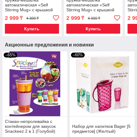
Кружка-мешалка
Кружка-мешалка
Кру
автоматическая «Self
автоматическая «Self
авто
Stirring Mug» с крышкой
Stirring Mug» с крышкой
Stir
(Красный)
(Желтый)
(Гол
2 999
2 999
2 9
₸
₸
4 300 ₸
4 300 ₸
Купить
Купить
Акционные предложения и новинки
–65%
–60%
Стакан-непроливайка c
контейнером для закусок
Набор для напитков Bager [5
Snackeez 2 в 1 (Голубой)
предметов] (Желтый)