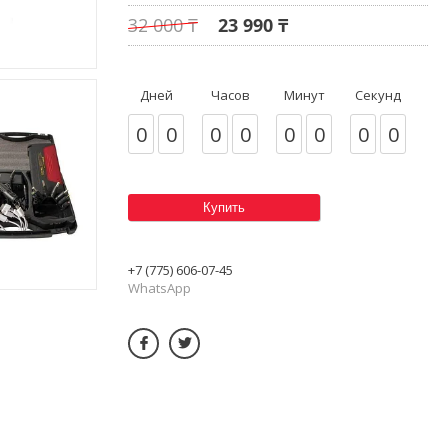
32 000 ₸
23 990 ₸
Дней
Часов
Минут
Секунд
0
0
0
0
0
0
0
0
Купить
+7 (775) 606-07-45
WhatsApp