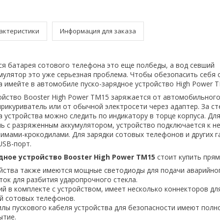
актеристики
Информация для заказа
тся батарея сотового телефона это еще полбеды, а вод севший
улятор это уже серьезная проблема. Чтобы обезопасить себя о
а имейте в автомобиле пуско-зарядное устройство High Power T
ойство Booster High Power TM15 заряжается от автомобильног
прикуриватель или от обычной электросети через адаптер. За с
а устройства можно следить по индикатору в торце корпуса. Дл
ь с разряженным аккумулятором, устройство подключается к н
имами-крокодилами. Для зарядки сотовых телефонов и других г
USB-порт.
ное устройство Booster High Power TM15
стоит купить прям
ойства также имеются мощные светодиоды для подачи аварийног
ток для разбития ударопрочного стекла.
й в комплекте с устройством, имеет несколько коннекторов дл
й сотовых телефонов.
лы пускового кабеля устройства для безопасности имеют полн
ытие.