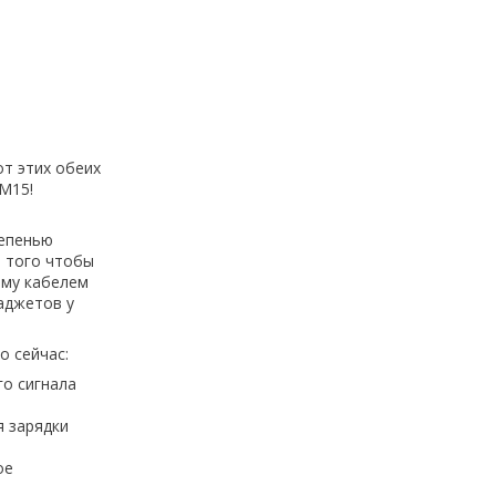
т этих обеих
M15!
о
тепенью
я того чтобы
ему кабелем
аджетов у
о сейчас:
о сигнала
я зарядки
ое