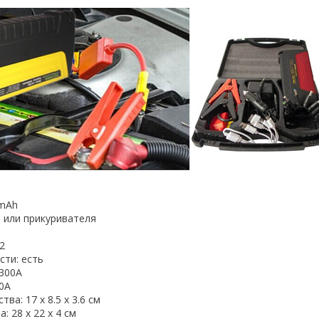
 mAh
и или прикуривателя
2
сти: есть
 300А
0А
ва: 17 х 8.5 х 3.6 см
: 28 x 22 x 4 см