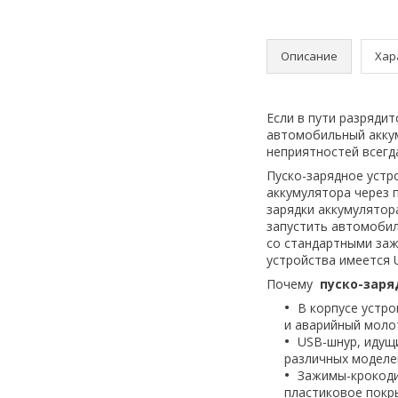
Описание
Хар
Если в пути разряди
автомобильный аккум
неприятностей всегд
Пуско-зарядное устр
аккумулятора через 
зарядки аккумулятор
запустить автомобил
со стандартными заж
устройства имеется 
Почему
пуско-заряд
В корпусе устр
и аварийный моло
USB-шнур, идущи
различных моделе
Зажимы-крокоди
пластиковое покр