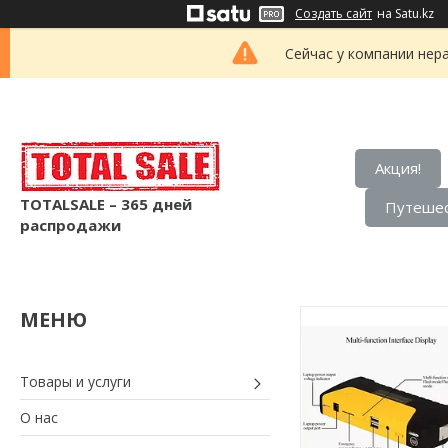
Создать сайт
на Satu.kz
Сейчас у компании нер
Акция!
TOTALSALE – 365 дней
Путешес
распродажи
Товары и услуги
О нас