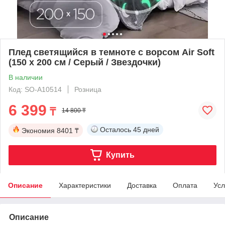
Плед светящийся в темноте с ворсом Air Soft
(150 х 200 см / Серый / Звездочки)
В наличии
Код: SO-A10514
Розница
6 399
₸
14 800 ₸
Осталось
45 дней
Экономия
8401 ₸
Купить
Описание
Характеристики
Доставка
Оплата
Усл
Описание