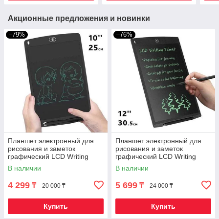
Акционные предложения и новинки
–79%
–76%
Планшет электронный для
Планшет электронный для
рисования и заметок
рисования и заметок
графический LCD Writing
графический LCD Writing
Tablet со стилусом (10
Tablet со стилусом (12
В наличии
В наличии
дюймов)
дюймов)
4 299
5 699
₸
₸
20 000 ₸
24 000 ₸
Купить
Купить