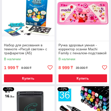
Набор для рисования в
Ручка здоровья умная -
темноте «Рисуй светом» с
корректор осанки Machi
трафаретом (А5)
Family с пеналом-подставкой
(Розовый)
В наличии
В наличии
1 999
8 999
₸
₸
8 000 ₸
35 000 ₸
Купить
Купить
–73%
–72%