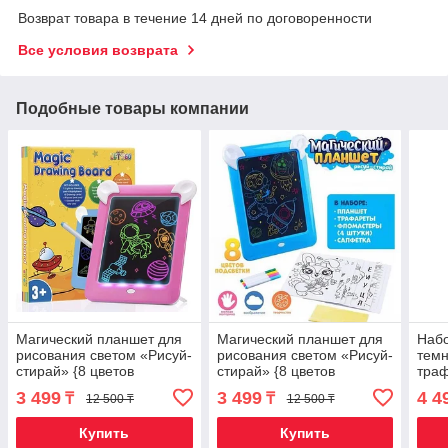
Возврат товара в течение 14 дней по договоренности
Все условия возврата
Подобные товары компании
Магический планшет для
Магический планшет для
Набо
рисования светом «Рисуй-
рисования светом «Рисуй-
темн
стирай» {8 цветов
стирай» {8 цветов
траф
подсветки, трафареты,
подсветки, трафареты,
3 499
3 499
4 4
₸
₸
12 500 ₸
12 500 ₸
фломастеры} (Розовый /
фломастеры} (Голубой /
Купить
Купить