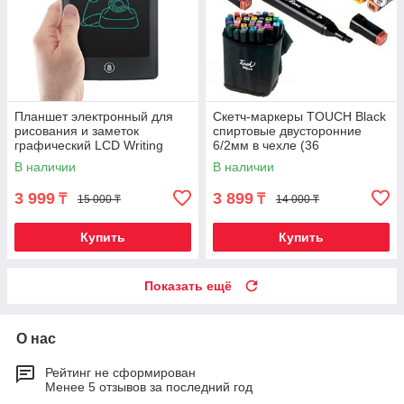
Планшет электронный для
Скетч-маркеры TOUCH Black
рисования и заметок
спиртовые двусторонние
графический LCD Writing
6/2мм в чехле (36
Tablet со стилусом (6,5
фломастеров)
В наличии
В наличии
дюймов)
3 999
3 899
₸
₸
15 000 ₸
14 000 ₸
Купить
Купить
Показать ещё
О нас
Рейтинг не сформирован
Менее 5 отзывов за последний год