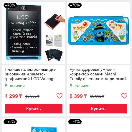
–76%
–76%
Планшет электронный для
Ручка здоровья умная -
рисования и заметок
корректор осанки Machi
графический LCD Writing
Family с пеналом-подставкой
Tablet со стилусом (8,5
(Голубой)
В наличии
В наличии
дюймов)
4 299
8 399
₸
₸
18 000 ₸
35 000 ₸
Купить
Купить
–75%
–74%