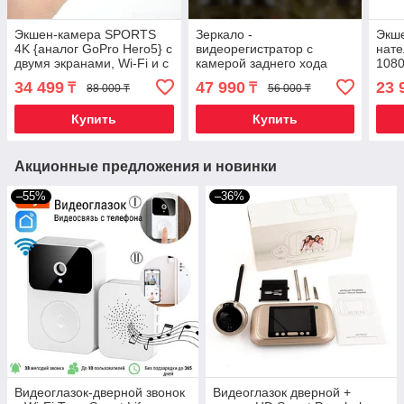
Экшен-камера SPORTS
Зеркало -
Экше
4K {аналог GoPro Hero5} с
видеорегистратор с
нате
двумя экранами, Wi-Fi и с
камерой заднего хода
108
набором аксессуаров
Pioneer {9.66″,
объе
34 499
47 990
23 
₸
₸
88 000 ₸
56 000 ₸
TouchScreen} (P2 2K+WiFi)
Fi)
Купить
Купить
Акционные предложения и новинки
–55%
–36%
Видеоглазок-дверной звонок
Видеоглазок дверной +