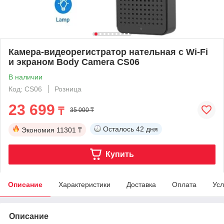
Камера-видеорегистратор нательная с Wi-Fi
и экраном Body Camera CS06
В наличии
Код: CS06
Розница
23 699
₸
35 000 ₸
Осталось
42 дня
Экономия
11301 ₸
Купить
Описание
Характеристики
Доставка
Оплата
Усл
Описание