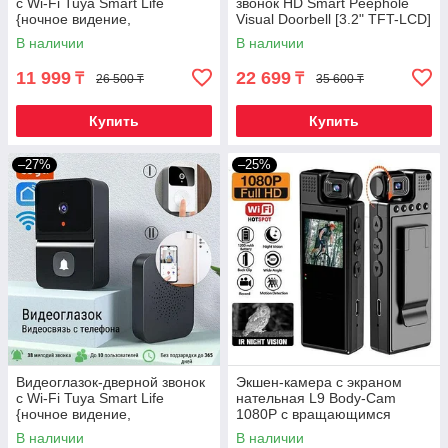
с Wi-Fi Tuya Smart Life
звонок HD Smart Peephole
{ночное видение,
Visual Doorbell [3.2" TFT-LCD]
двусторонняя аудиосвязь,
В наличии
В наличии
функция изменения
11 999
22 699
₸
₸
26 500 ₸
35 600 ₸
Купить
Купить
–27%
–25%
Видеоглазок-дверной звонок
Экшен-камера с экраном
с Wi-Fi Tuya Smart Life
нательная L9 Body-Cam
{ночное видение,
1080P с вращающимся
двусторонняя аудиосвязь,
объективом на 180° (Wi-Fi)
В наличии
В наличии
функция изменения