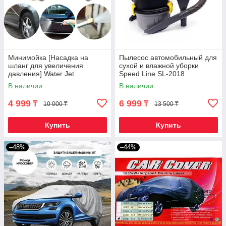
Минимойка [Насадка на
Пылесос автомобильный для
шланг для увеличения
сухой и влажной уборки
давления] Water Jet
Speed Line SL-2018
В наличии
В наличии
4 999
6 999
₸
₸
10 000 ₸
13 500 ₸
Купить
Купить
–48%
–44%