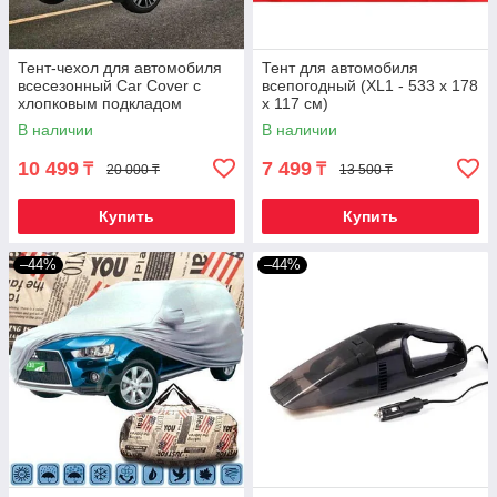
Тент-чехол для автомобиля
Тент для автомобиля
всесезонный Car Cover с
всепогодный (XL1 - 533 x 178
хлопковым подкладом
x 117 см)
(Кроссовер)
В наличии
В наличии
10 499
7 499
₸
₸
20 000 ₸
13 500 ₸
Купить
Купить
–44%
–44%