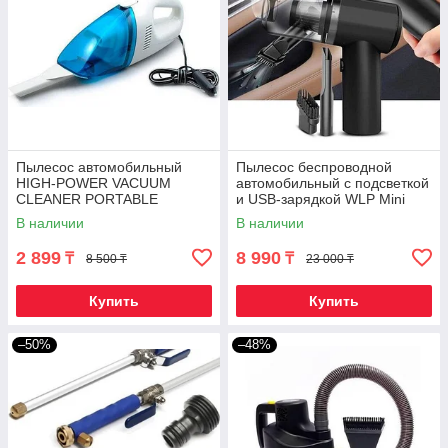
Пылесос автомобильный
Пылесос беспроводной
HIGH-POWER VACUUM
автомобильный с подсветкой
CLEANER PORTABLE
и USB-зарядкой WLP Mini
Cleaner C3001 + 2 насадки
В наличии
В наличии
2 899
8 990
₸
₸
8 500 ₸
23 000 ₸
Купить
Купить
–50%
–48%