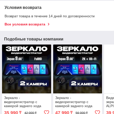
Условия возврата
Возврат товара в течение 14 дней по договоренности
Все условия возврата
Подобные товары компании
Зеркало -
Зеркало -
Виде
видеорегистратор с
видеорегистратор с
зерк
камерой заднего хода
камерой заднего хода
ALPI
Pioneer {9.66″,
Pioneer {9.66″,
сенс
35 990
47 990
39 
₸
₸
42 000 ₸
56 000 ₸