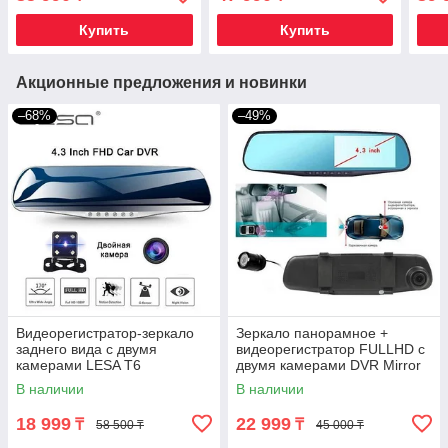
TouchScreen} (P1 FullHD)
TouchScreen} (P2 2K+WiFi)
(Pro
Купить
Купить
Акционные предложения и новинки
–68%
–49%
Видеорегистратор-зеркало
Зеркало панорамное +
заднего вида с двумя
видеорегистратор FULLHD с
камерами LESA T6
двумя камерами DVR Mirror
4.3"
В наличии
В наличии
18 999
22 999
₸
₸
58 500 ₸
45 000 ₸