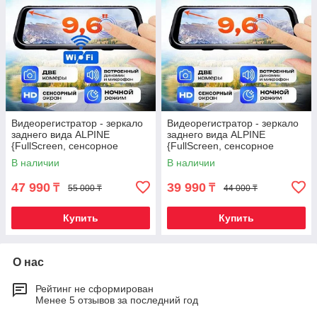
Видеорегистратор - зеркало
Видеорегистратор - зеркало
заднего вида ALPINE
заднего вида ALPINE
{FullScreen, сенсорное
{FullScreen, сенсорное
управление} (Plus 2K+WiFi)
управление} (Pro FullHD)
В наличии
В наличии
47 990
39 990
₸
₸
55 000 ₸
44 000 ₸
Купить
Купить
О нас
Рейтинг не сформирован
Менее 5 отзывов за последний год