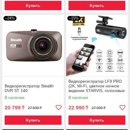
Купить
Купить
–24%
–15%
Видеорегистратор LF9 PRO
Видеорегистратор Stealth
{2K, Wi-Fi, цветное ночное
DVR ST 140
видение STARVIS, голосовые
подсказки}
В наличии
В наличии
20 799
22 990
₸
₸
27 500 ₸
27 000 ₸
Купить
Купить