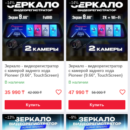
–14%
–14%
Зеркало - видеорегистратор
Зеркало - видеорегистратор
с камерой заднего хода
с камерой заднего хода
Pioneer {9.66″, TouchScreen}
Pioneer {9.66″, TouchScreen}
(P1 FullHD)
(P2 2K+WiFi)
В наличии
В наличии
35 990
47 990
₸
₸
42 000 ₸
56 000 ₸
Купить
Купить
–13%
–9%