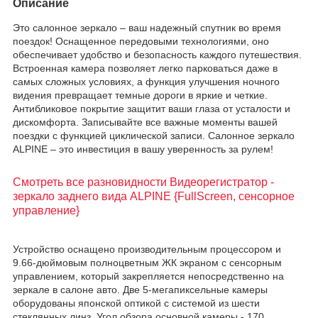
Описание
Это салонное зеркало – ваш надежный спутник во время
поездок! Оснащенное передовыми технологиями, оно
обеспечивает удобство и безопасность каждого путешествия.
Встроенная камера позволяет легко парковаться даже в
самых сложных условиях, а функция улучшения ночного
видения превращает темные дороги в яркие и четкие.
Антибликовое покрытие защитит ваши глаза от усталости и
дискомфорта. Записывайте все важные моменты вашей
поездки с функцией циклической записи. Салонное зеркало
ALPINE – это инвестиция в вашу уверенность за рулем!
Смотреть все разновидности Видеорегистратор -
зеркало заднего вида ALPINE {FullScreen, сенсорное
управление}
Устройство оснащено производительным процессором и
9.66-дюймовым полноцветным ЖК экраном с сенсорным
управлением, который закрепляется непосредственно на
зеркале в салоне авто. Две 5-мегапиксельные камеры
оборудованы японской оптикой с системой из шести
стеклянных линз. Угол обзора основной камеры - 170