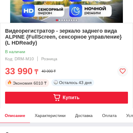
Видеорегистратор - зеркало заднего вида
ALPINE {FullScreen, сенсорное управление}
(L HDReady)
В наличии
Код: DRM-M10
Розница
33 990
₸
40 000 ₸
Осталось
43 дня
Экономия
6010 ₸
Купить
Описание
Характеристики
Доставка
Оплата
Усл